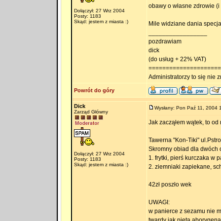
obawy o własne zdrowie (i 
Dołączył: 27 Wrz 2004
Posty: 1183
Skąd: jestem z miasta :)
Mile widziane dania specjal
_________________
pozdrawiam
dick
(do usług + 22% VAT)
=====================
Administratorzy to się nie zn
Powrót do góry
Dick
Wysłany: Pon Paź 11, 2004 
Zarząd Główny
Jak zacząłem wątek, to od
Tawerna "Kon-Tiki" ul.Pstr
Skromny obiad dla dwóch 
Dołączył: 27 Wrz 2004
1. frytki, pierś kurczaka 
Posty: 1183
Skąd: jestem z miasta :)
2. ziemniaki zapiekane, sc
42zł poszło wek
UWAGI:
w panierce z sezamu nie m
twardy jak pięta aborygena,