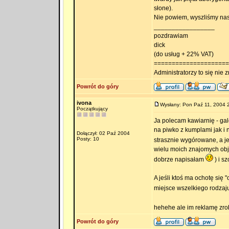
słone).
Nie powiem, wyszliśmy nasy
_________________
pozdrawiam
dick
(do usług + 22% VAT)
=====================
Administratorzy to się nie zn
Powrót do góry
ivona
Wysłany: Pon Paź 11, 2004 
Początkujący
Ja polecam kawiarnię - ga
na piwko z kumplami jak i
Dołączył: 02 Paź 2004
Posty: 10
strasznie wygórowane, a 
wielu moich znajomych obj
dobrze napisałam
) i s
A jeśli ktoś ma ochotę się
miejsce wszelkiego rodzaju
hehehe ale im reklamę zr
Powrót do góry