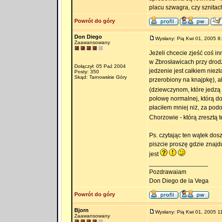
placu szwagra, czy sznitach
Powrót do góry
Don Diego
Wysłany: Pią Kwi 01, 2005 8
Zaawansowany
Jeżeli chcecie zjeść coś i
w Zbrosławicach przy drodz
Dołączył: 05 Paź 2004
jedzenie jest całkiem niezł
Posty: 350
Skąd: Tarnowskie Góry
przerobiony na knajpkę), a
(dziewczynom, które jedzą
połowę normalnej, którą d
płaciłem mniej niż, za pod
Chorzowie - którą zresztą
Ps. czytając ten wątek do
piszcie proszę gdzie znajdu
jest
_________________
Pozdrawaiam
Don Diego de la Vega
Powrót do góry
Bjorn
Wysłany: Pią Kwi 01, 2005 1
Zaawansowany