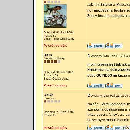
Jak jeść to tylko w Meksyka
no i niezbedzna Teqila sre
Zdecydowania najlepsza ja
Dołączył: 01 Paź 2004
Posty: 35
Skąd: Tarnowskie Góry
Powrót do góry
Bjorn
Wysłany: Wto Paź 12, 2004 
Zaawansowany
moim typem jest tak jak w
klimat jest na dole zawsz
Dołączył: 30 Wrz 2004
pubu GUINESS na kaczyńcu
Posty: 463
Skąd: Osada Jana
Powrót do góry
tomek
Wysłany: Czw Paź 21, 2004 
Bywalec
No cóz... W tej jadlodajni
szanowna obsluga miala ja
Dołączył: 21 Paź 2004
takze gosci z "ulicy", ale 
Posty: 18
nazwany w menu szumnie kot
Powrót do góry