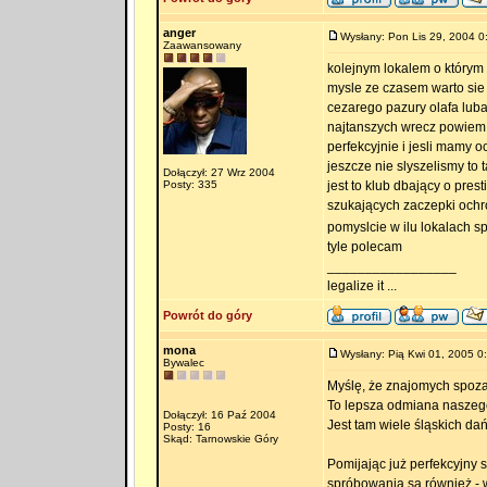
anger
Wysłany: Pon Lis 29, 2004 0
Zaawansowany
kolejnym lokalem o którym 
mysle ze czasem warto sie 
cezarego pazury olafa luba
najtanszych wrecz powiem 
perfekcyjnie i jesli mamy
jeszcze nie slyszelismy to 
Dołączył: 27 Wrz 2004
Posty: 335
jest to klub dbający o pres
szukających zaczepki ochron
pomyslcie w ilu lokalach s
tyle polecam
_________________
legalize it ...
Powrót do góry
mona
Wysłany: Pią Kwi 01, 2005 0
Bywalec
Myślę, że znajomych spoza 
To lepsza odmiana naszeg
Dołączył: 16 Paź 2004
Jest tam wiele śląskich da
Posty: 16
Skąd: Tarnowskie Góry
Pomijając już perfekcyjny st
spróbowania są również - 