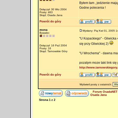
Byłem tam , jedzienie maj
Godne polecenia !
Dołączył: 30 Wrz 2004
Posty: 463
Skąd: Osada Jana
Powrót do góry
mona
Wysłany: Pią Kwi 01, 2005 1
Bywalec
"U Kopackiego" - Gliwicka 
się przy Gliwickiej 2)
Dołączył: 16 Paź 2004
Posty: 16
Skąd: Tarnowskie Góry
"U Wrochema" - dawna masz
pozatym moze taki link się
http://www.tarnowskiegory
Powrót do góry
Wyświetl posty z ostatnich:
Forum OsadaNET 
Osada Jana
Strona
1
z
2