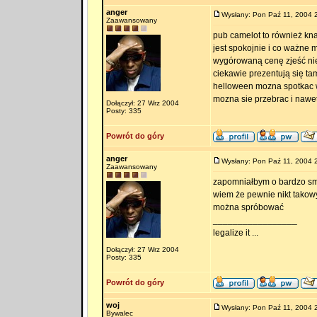
anger
Wysłany: Pon Paź 11, 2004 
Zaawansowany
pub camelot to również kn
jest spokojnie i co ważne
wygórowaną cenę zjeść ni
ciekawie prezentują się tam
helloween mozna spotkac w
mozna sie przebrac i nawet
Dołączył: 27 Wrz 2004
Posty: 335
Powrót do góry
anger
Wysłany: Pon Paź 11, 2004 
Zaawansowany
zapomniałbym o bardzo sm
wiem że pewnie nikt takowyc
można spróbować
_________________
legalize it ...
Dołączył: 27 Wrz 2004
Posty: 335
Powrót do góry
woj
Wysłany: Pon Paź 11, 2004 
Bywalec