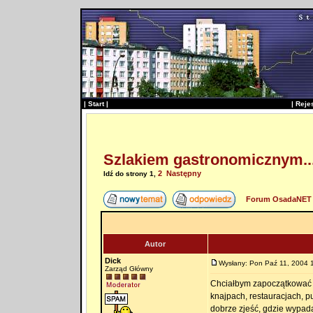
|
Start
|
|
Reje
Szlakiem gastronomicznym..
2
Następny
Idź do strony
1
,
Forum OsadaNET 
Autor
Dick
Wysłany: Pon Paź 11, 2004 
Zarząd Główny
Chciałbym zapoczątkować 
knajpach, restauracjach, 
dobrze zjeść, gdzie wypada