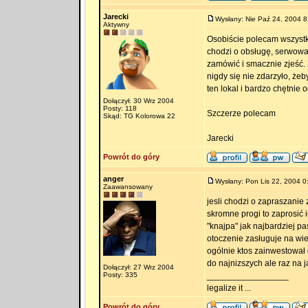
Jarecki
Wysłany: Nie Paź 24, 2004 8
Aktywny
Osobiście polecam wszystkim
chodzi o obsługę, serwowan
zamówić i smacznie zjeść.
nigdy się nie zdarzyło, że
ten lokal i bardzo chętnie
Dołączył: 30 Wrz 2004
Posty: 118
Szczerze polecam
Skąd: TG Kolorowa 22
Jarecki
Powrót do góry
anger
Wysłany: Pon Lis 22, 2004 0
Zaawansowany
jesli chodzi o zapraszanie
skromne progi to zaprosić 
"knajpa" jak najbardziej pa
otoczenie zasługuje na wi
ogólnie ktos zainwestował
do najnizszych ale raz na 
Dołączył: 27 Wrz 2004
Posty: 335
_________________
legalize it ...
Powrót do góry