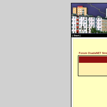
|
Start
|
Forum OsadaNET Str