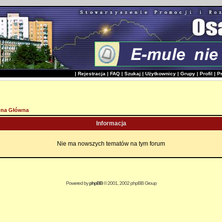
|
Rejestracja
|
FAQ
|
Szukaj
|
Użytkownicy
|
Grupy
|
Profil
|
P
ona Główna
Informacja
Nie ma nowszych tematów na tym forum
Powered by
phpBB
© 2001, 2002 phpBB Group