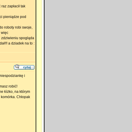
raz zapłacił tak
 ci pieniądze pod
do roboty robi swoje,
 więc
j zdziwieniu spogląda
ł!!! a dziadek na to :
 niespodziankę i
masz robić!
ne łóżko, na którym
i komórka. Chłopak