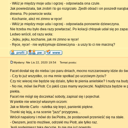
- Włóż je między moje uda i ogrzej - odpowiada ona czule.
Jak powiedziała, tak zrobił i to go rozgrzało. Zjedli obiad i on poszedł narąb
drewna. Po powrocie woła:
- Kochanie, ależ mi zimno w ręce!
- Włóż je między moje uda i ogrzej - odpowiada ponownie dziewczyna.
Nie trzeba mu było dwa razy powtarzać. Po kolacji chłopak udał się po zapa
Ledwo wrócił, od razu woła:
- Jejku, jejku, kochanie, jak mi zimno w ręce!
- Ręce, ręce! - nie wytrzymuje dziewczyna - a uszy to ci nie marzną?
Wysłany: Nie Lis 22, 2020 19:54
Temat postu:
Facet dostał się do nieba i po paru dniach, mocno rozczarowany idzie do św.
- Czy to już wszystko, co ma mnie spotkać po uczciwym życiu?
Czy nic wiecej nie będzie się dzialo, tylko te pienia anielskie? I nudy na bud
- No nie, mówi św.Piotr. Co jakiś czas mamy wycieczki. Najbliższa będzie w 
piekła.
Facet nie mógł się doczekać soboty, zapisal się i pojechał.
W piekle nie wierzyl własnym oczom:
Jak w Monte Carlo - ruletka się kręci, panienki piękne.
Trunki się leją, a na scenie "jazz" przygrywa...
Wrócił napalony i mówi do św.Piotra, że postanowił przenieść się na stałe.
- Owszem, jest to możliwe, odrzekl mu Piotr, ale tylko raz.
Jesli podejmiesz taką decyzję, to nie ma już powrotu.