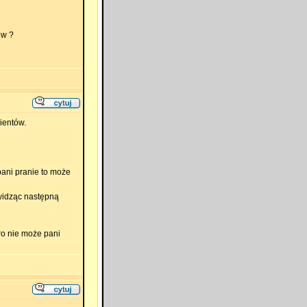
ów ?
ientów.
pani pranie to może
 widząc następną
ro nie może pani