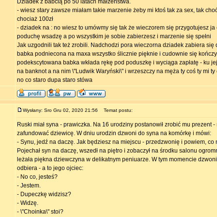
Dziadek z babcią po 50 latach małżeństwa.
- wiesz stary zawsze miałam takie marzenie żeby mi ktoś tak za sex, tak choć 
chociaż 100zł
- dziadek na : no wiesz to umówmy się tak że wieczorem się przygotujesz ja
poduchę wsadzę a po wszystkim je sobie zabierzesz i marzenie się spełni
Jak uzgodnili tak też zrobili. Nadchodzi pora wieczorna dziadek zabiera się 
babka podniecona na maxa wszystko ślicznie pięknie i cudownie się kończy
podekscytowana babka wkłada rękę pod poduszkę i wyciąga zapłatę - ku je
na banknot a na nim \"Ludwik Waryński\" i wrzeszczy na męża ty coś ty mi ty da
no co staro dupa staro stówa
Wysłany: Sro Gru 02, 2020 21:56
Temat postu:
Ruski miał syna - prawiczka. Na 16 urodziny postanowił zrobić mu prezent -
zafundować dziewicę. W dniu urodzin dzwoni do syna na komórkę i mówi:
- Synu, jedź na daczę. Jak będziesz na miejscu - przedzwonię i powiem, co 
Pojechał syn na daczę, wszedł na piętro i zobaczył na środku salonu ogrom
leżała piękna dziewczyna w delikatnym peniuarze. W tym momencie dzwon
odbiera - a to jego ojciec:
- No co, jesteś?
- Jestem.
- Dupeczkę widzisz?
- Widzę.
- \"Choinka\" stoi?