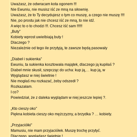
Uważasz, że odwracam kota ogonem !!!
Nie Ewuniu, nie musisz iść ze mną na siłownię.
Uważasz, że to Ty decydujesz o tym co muszę, a czego nie muszę !!!!
Nie, po prostu jak nie chcesz iść ze mną, to nie idź.
A więc to o to chodzi !!!. Chcesz iść sam !!!!!!
„Buty”
Kobiety wprost uwielbiają buty !
Dlaczego ?
Niezależnie od tego ile przytyją, te zawsze będą pasowały
„Diabeł i sukienka”
Ewuniu, ta sukienka kosztowała majątek, dlaczego ją kupiłaś ?
Diabeł mnie skusił, szepcząc do ucha: kup ją,… kup ją, w
Wyglądasz w niej świetnie !
Nie mogłaś mu rozkazać, żeby odszedł ?
Rozkazałam.
I co?
Powiedział, że z daleka wyglądam w niej jeszcze lepiej ?.
„Kto cieszy oko”
Piękna kobieta cieszy oko mężczyzny, a brzydka ? … kobiety.
„Przyjaciółki”
Mamusiu, nie mam przyjaciółek. Muszę trochę przytyć.
Dlaczego, wyglądasz świetnie !