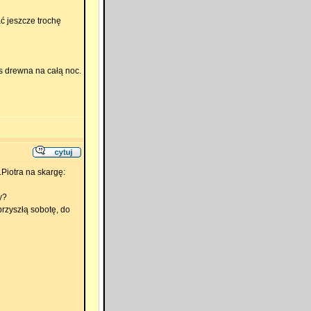
ać jeszcze trochę
s drewna na całą noc.
Piotra na skargę:
y?
przyszłą sobotę, do