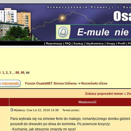
|
Rejestracja
|
FAQ
|
Szukaj
|
Użytkownicy
|
Grupy
|
Profil
|
P
i
1
2
3
88
89
,
,
...
,
,
90
Forum OsadaNET Strona Główna
->
Rozmówki różne
Zobacz poprzedni temat
::
Zo
Wiadomość
Wysłany: Czw Lis 22, 2018 14:39
Temat postu:
Para wybrała się na zimowe ferie do małego, romantycznego domku gdzieś 
poszedł do drewutni po drwa do kominka. Po powrocie krzyczy:
- Kochanie, jak strasznie zmarzły mi ręce!