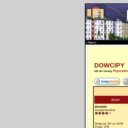
|
Start
|
DOWCIPY
Poprzedn
Idź do strony
Autor
einstein
Zaawansowany
Dołączył: 29 Lis 2006
Posty: 378