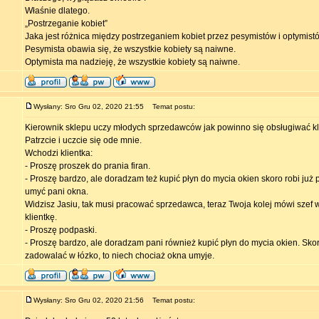
Właśnie dlatego.
„Postrzeganie kobiet”
Jaka jest różnica między postrzeganiem kobiet przez pesymistów i optymist
Pesymista obawia się, że wszystkie kobiety są naiwne.
Optymista ma nadzieję, że wszystkie kobiety są naiwne.
Wysłany: Sro Gru 02, 2020 21:55
Temat postu:
Kierownik sklepu uczy młodych sprzedawców jak powinno się obsługiwać kl
Patrzcie i uczcie się ode mnie.
Wchodzi klientka:
- Proszę proszek do prania firan.
- Proszę bardzo, ale doradzam też kupić płyn do mycia okien skoro robi już 
umyć pani okna.
Widzisz Jasiu, tak musi pracować sprzedawca, teraz Twoja kolej mówi szef
klientkę.
- Proszę podpaski.
- Proszę bardzo, ale doradzam pani również kupić płyn do mycia okien. Sko
zadowalać w łózko, to niech chociaż okna umyje.
Wysłany: Sro Gru 02, 2020 21:56
Temat postu: