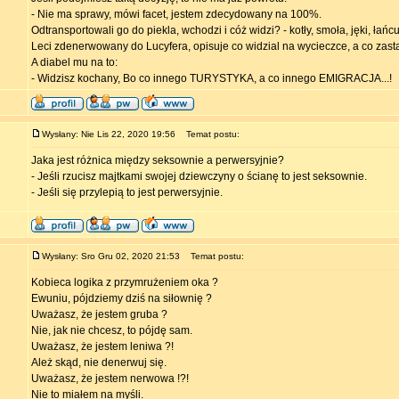
- Nie ma sprawy, mówi facet, jestem zdecydowany na 100%.
Odtransportowali go do piekla, wchodzi i cóż widzi? - kotły, smoła, jęki, łańcu
Leci zdenerwowany do Lucyfera, opisuje co widzial na wycieczce, a co zastal
A diabel mu na to:
- Widzisz kochany, Bo co innego TURYSTYKA, a co innego EMIGRACJA...!
Wysłany: Nie Lis 22, 2020 19:56
Temat postu:
Jaka jest różnica między seksownie a perwersyjnie?
- Jeśli rzucisz majtkami swojej dziewczyny o ścianę to jest seksownie.
- Jeśli się przylepią to jest perwersyjnie.
Wysłany: Sro Gru 02, 2020 21:53
Temat postu:
Kobieca logika z przymrużeniem oka ?
Ewuniu, pójdziemy dziś na siłownię ?
Uważasz, że jestem gruba ?
Nie, jak nie chcesz, to pójdę sam.
Uważasz, że jestem leniwa ?!
Ależ skąd, nie denerwuj się.
Uważasz, że jestem nerwowa !?!
Nie to miałem na myśli.