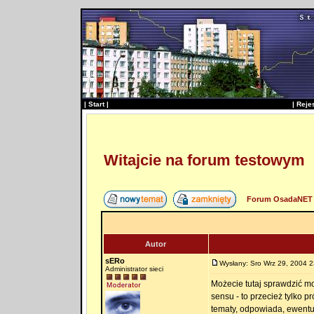
|
Start
|
|
Reje
Witajcie na forum testowym
Forum OsadaNET 
Autor
sERo
Wysłany: Sro Wrz 29, 2004 2
Administrator sieci
Możecie tutaj sprawdzić m
sensu - to przecież tylko p
tematy, odpowiada, ewentu