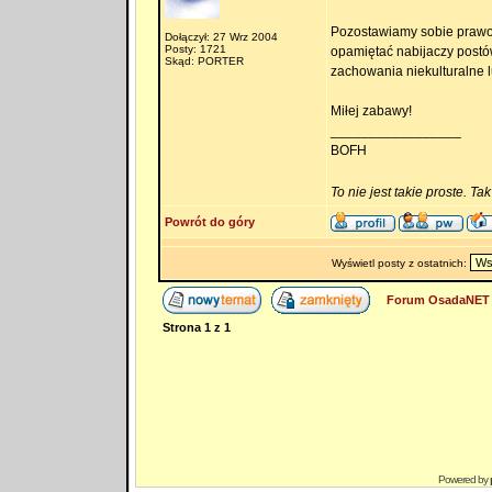
Pozostawiamy sobie prawo
Dołączył: 27 Wrz 2004
Posty: 1721
opamiętać nabijaczy postów
Skąd: PORTER
zachowania niekulturalne 
Miłej zabawy!
_________________
BOFH
To nie jest takie proste. Ta
Powrót do góry
Wyświetl posty z ostatnich:
Forum OsadaNET 
Strona
1
z
1
Powered by