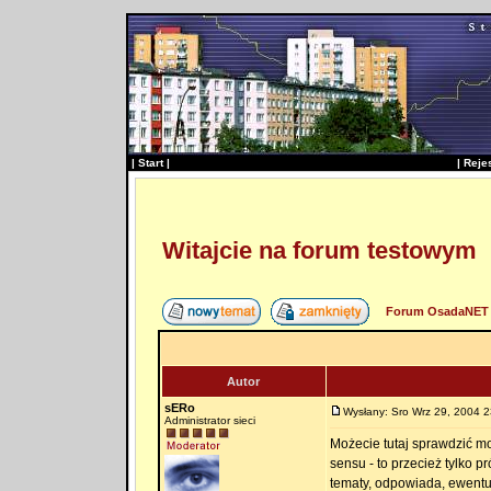
|
Start
|
|
Reje
Witajcie na forum testowym
Forum OsadaNET 
Autor
sERo
Wysłany: Sro Wrz 29, 2004 2
Administrator sieci
Możecie tutaj sprawdzić m
sensu - to przecież tylko p
tematy, odpowiada, ewentu