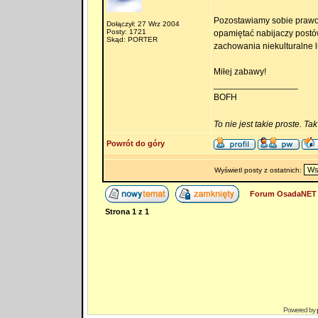
Pozostawiamy sobie prawo
Dołączył: 27 Wrz 2004
Posty: 1721
opamiętać nabijaczy postów
Skąd: PORTER
zachowania niekulturalne 
Miłej zabawy!
_________________
BOFH
To nie jest takie proste. Ta
Powrót do góry
Wyświetl posty z ostatnich:
Forum OsadaNET 
Strona
1
z
1
Powered by