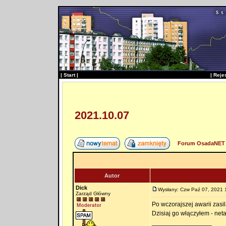
|
Start
|
|
Reje
2021.10.07
Forum OsadaNET 
Autor
Dick
Wysłany: Czw Paź 07, 2021 
Zarząd Główny
Po wczorajszej awarii zasi
Dzisiaj go włączyłem - net
_________________