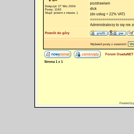
pozdrawiam
Dołączył: 27 Wrz 2004
dick
Posty: 1183
Skąd: jestem z miasta :)
(do usług + 22% VAT)
=====================
Administratorzy to się nie zn
Powrót do góry
Wyświetl posty z ostatnich:
Forum OsadaNET 
Strona
1
z
1
Powered by