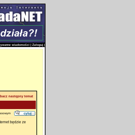
rywatne wiadomości
|
Zaloguj
|
bacz następny temat
pasowym
ternet będzie ze