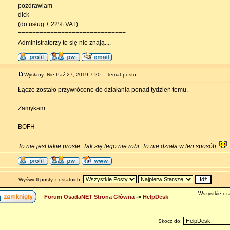
pozdrawiam
dick
(do usług + 22% VAT)
==============================
Administratorzy to się nie znają....
Wysłany: Nie Paź 27, 2019 7:20
Temat postu:
Łącze zostało przywrócone do działania ponad tydzień temu.
Zamykam.
_________________
BOFH
To nie jest takie proste. Tak się tego nie robi. To nie działa w ten sposób.
Wyświetl posty z ostatnich:
Wszystkie cza
Forum OsadaNET Strona Główna
->
HelpDesk
Skocz do: