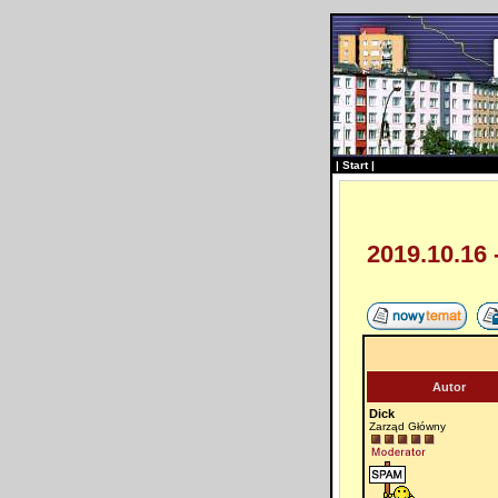
|
Start
|
2019.10.16
Autor
Dick
Zarząd Główny