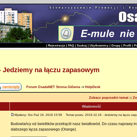
|
Rejestracja
|
FAQ
|
Szukaj
|
Użytkownicy
|
Grupy
|
Profil
|
P
 - Jedziemy na łączu zapasowym
Forum OsadaNET Strona Główna
->
HelpDesk
Zobacz poprzedni temat
::
Zo
Wiadomość
Wysłany: Sro Paź 16, 2019 15:58
Temat postu: 2019.10.16 - Jedziemy na łączu za
Budowlańcy od świetlików przetrącili nasz światłowód. Do czasu naprawy in
słabszego łącza zapasowego (Orange).
_________________