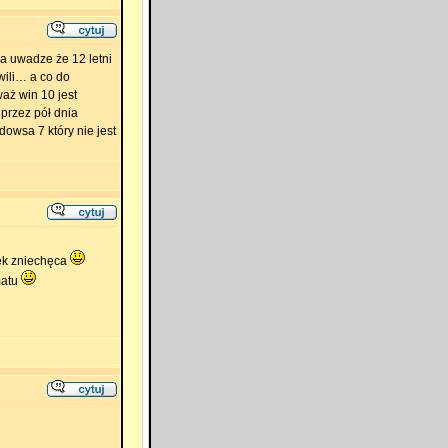
na uwadze że 12 letni
wili… a co do
aż win 10 jest
przez pół dnia
owsa 7 który nie jest
ek zniechęca
matu