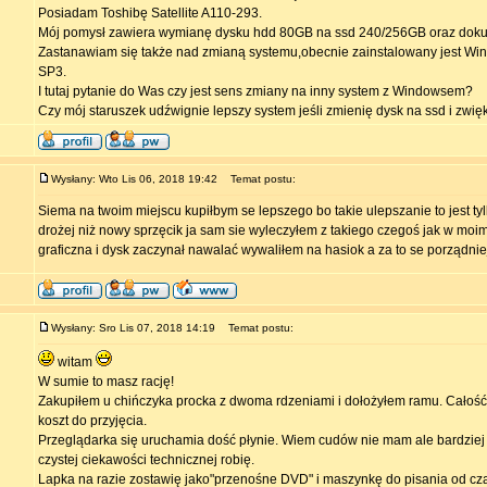
Posiadam Toshibę Satellite A110-293.
Mój pomysł zawiera wymianę dysku hdd 80GB na ssd 240/256GB oraz dokup
Zastanawiam się także nad zmianą systemu,obecnie zainstalowany jest Win
SP3.
I tutaj pytanie do Was czy jest sens zmiany na inny system z Windowsem?
Czy mój staruszek udźwignie lepszy system jeśli zmienię dysk na ssd i zwi
Wysłany: Wto Lis 06, 2018 19:42
Temat postu:
Siema na twoim miejscu kupiłbym se lepszego bo takie ulepszanie to jest ty
drożej niż nowy sprzęcik ja sam sie wyleczyłem z takiego czegoś jak w moim 
graficzna i dysk zaczynał nawalać wywaliłem na hasiok a za to se porządni
Wysłany: Sro Lis 07, 2018 14:19
Temat postu:
witam
W sumie to masz rację!
Zakupiłem u chińczyka procka z dwoma rdzeniami i dołożyłem ramu. Całość 
koszt do przyjęcia.
Przeglądarka się uruchamia dość płynie. Wiem cudów nie mam ale bardziej t
czystej ciekawości technicznej robię.
Lapka na razie zostawię jako"przenośne DVD" i maszynkę do pisania od cz