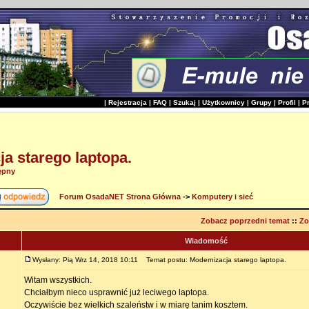
|
Rejestracja
|
FAQ
|
Szukaj
|
Użytkownicy
|
Grupy
|
Profil
|
P
a starego laptopa.
ępny
Forum OsadaNET Strona Główna
->
Komputery i sieć
Zobacz poprzedni temat
::
Zo
Wiadomość
Wysłany: Pią Wrz 14, 2018 10:11
Temat postu: Modernizacja starego laptopa.
Witam wszystkich.
Chciałbym nieco usprawnić już leciwego laptopa.
Oczywiście bez wielkich szaleństw i w miarę tanim kosztem.