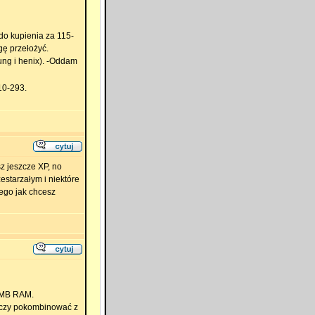
do kupienia za 115-
gę przełożyć.
ng i henix). -Oddam
10-293.
sz jeszcze XP, no
starzałym i niektóre
ego jak chcesz
2 MB RAM.
 czy pokombinować z