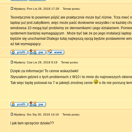
Wysłany: Pon Lis 26, 2018 17:26
Temat postu:
Teoretycznie to powinien pójść ale praktycznie może być różnie. Trza mieć 
laptop już jest zabytkiem, więc może paść dosłownie wszystko i w każdej ch
windowsa 10 mogą być problemy ze sterownikami i jego działaniem. Poniew
systemem bardziej wymagającym . Może być tak że po jego instalacji laptop 
będzie się uruchamiał Dlatego tutaj najlepszą opcją będzie postawienie wind
aż tak wymagający .
Wysłany: Czw Lis 29, 2018 9:19
Temat postu:
Dzięki za informacje! To cenne wskazówki!
Słyszałem gdzieś o tych problemach z W10 i to mnie do najnowszych okien
Tak więc będę polował na 7 w jakiejś znośnej cenie
o ile nie porzucę te
Wysłany: Sro Sty 30, 2019 14:16
Temat postu:
i jak tam sprzęcior działa??