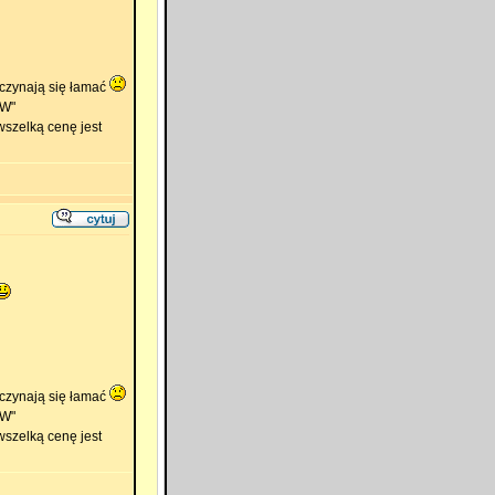
aczynają się łamać
 W"
wszelką cenę jest
aczynają się łamać
 W"
wszelką cenę jest