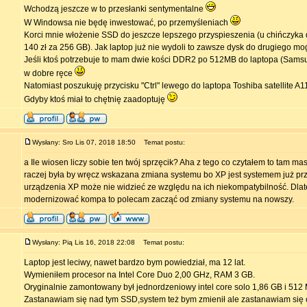
Wchodzą jeszcze w to przesłanki sentymentalne
W Windowsa nie będę inwestować, po przemyśleniach
Korci mnie włożenie SSD do jeszcze lepszego przyspieszenia (u chińczyka 
140 zł za 256 GB). Jak laptop już nie wydoli to zawsze dysk do drugiego mo
Jeśli ktoś potrzebuje to mam dwie kości DDR2 po 512MB do laptopa (Samsu
w dobre ręce
Natomiast poszukuję przycisku "Ctrl" lewego do laptopa Toshiba satellite A1
Gdyby ktoś miał to chętnię zaadoptuję
Wysłany: Sro Lis 07, 2018 18:50
Temat postu:
a Ile wiosen liczy sobie ten twój sprzęcik? Aha z tego co czytałem to tam ma
raczej była by wręcz wskazana zmiana systemu bo XP jest systemem już prze
urządzenia XP może nie widzieć ze względu na ich niekompatybilność. Dlat
modernizować kompa to polecam zacząć od zmiany systemu na nowszy.
Wysłany: Pią Lis 16, 2018 22:08
Temat postu:
Laptop jest leciwy, nawet bardzo bym powiedział, ma 12 lat.
Wymieniłem procesor na Intel Core Duo 2,00 GHz, RAM 3 GB.
Oryginalnie zamontowany był jednordzeniowy intel core solo 1,86 GB i 51
Zastanawiam się nad tym SSD,system też bym zmienił ale zastanawiam się