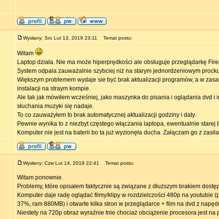
Wysłany: Sro Lut 13, 2019 23:11
Temat postu:
Witam
Laptop działa. Nie ma może hiperprędkości ale obsługuje przeglądarkę Fire
System odpala zauważalnie szybciej niż na starym jednordzeniowym procku
Większym problemem wydaje sie być brak aktualizacji programów, a w zasad
instalacji na straym kompie.
Ale tak jak mówiłem wcześniej, jako maszynka do pisania i oglądania dvd i 
słuchania muzyki się nadaje.
To co zauważyłem to brak automatycznej aktualizacji godziny i daty.
Pewnie wynika to z niezbyt częstego włączania laptopa, ewentualnie starej ba
Komputer nie jest na baterii bo ta już wyzionęła ducha. Załączam go z zasila
Wysłany: Czw Lut 14, 2019 22:41
Temat postu:
Witam ponownie.
Problemy, które opisałem faktycznie są związane z dłuższym brakiem dostęp
Komputer daje radę oglądać filmy/klipy w rozdzielczości 480p na youtubie (
37%, ram 880MB) i otwarte kilka stron w przeglądarce + film na dvd z napęd
Niestety na 720p obraz wyraźnie tnie chociaż obciążenie procesora jest na