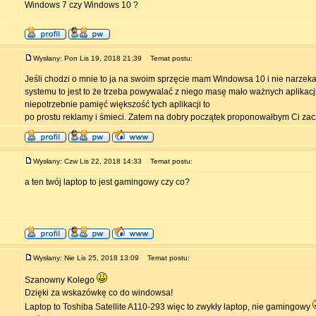
Windows 7 czy Windows 10 ?
Wysłany: Pon Lis 19, 2018 21:39
Temat postu:
Jeśli chodzi o mnie to ja na swoim sprzęcie mam Windowsa 10 i nie narze
systemu to jest to że trzeba powywalać z niego masę mało ważnych aplikacji
niepotrzebnie pamięć większość tych aplikacji to
po prostu reklamy i śmieci. Zatem na dobry początek proponowałbym Ci za
Wysłany: Czw Lis 22, 2018 14:33
Temat postu:
a ten twój laptop to jest gamingowy czy co?
Wysłany: Nie Lis 25, 2018 13:09
Temat postu:
Szanowny Kolego
Dzięki za wskazówkę co do windowsa!
Laptop to Toshiba Satellite A110-293 więc to zwykły laptop, nie gamingowy