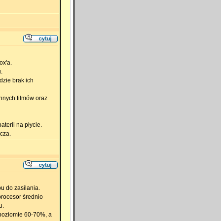
ox'a.
.
zie brak ich
innych filmów oraz
terii na płycie.
cza.
u do zasilania.
procesor średnio
u.
 poziomie 60-70%, a