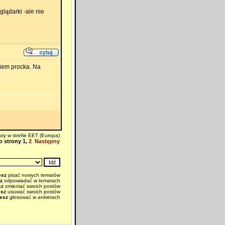
lądarki -ale nie
niem procka. Na
sy w strefie EET (Europa)
o strony
1
,
2
Następny
esz
pisać nowych tematów
z
odpowiadać w tematach
sz
zmieniać swoich postów
esz
usuwać swoich postów
esz
głosować w ankietach