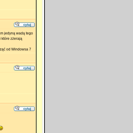
kam jedyną wadą tego
 które zżerają
cząć od Windowsa 7