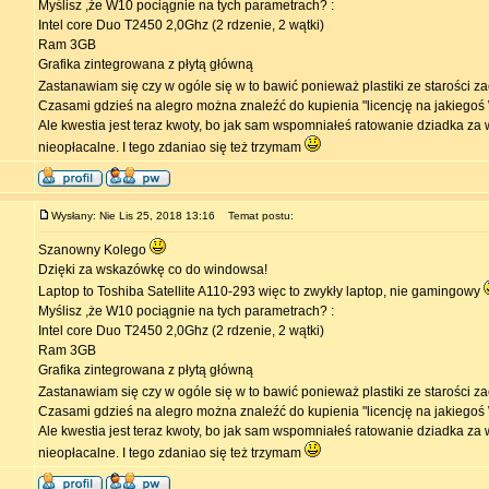
Myślisz ,że W10 pociągnie na tych parametrach? :
Intel core Duo T2450 2,0Ghz (2 rdzenie, 2 wątki)
Ram 3GB
Grafika zintegrowana z płytą główną
Zastanawiam się czy w ogóle się w to bawić ponieważ plastiki ze starości z
Czasami gdzieś na alegro można znaleźć do kupienia "licencję na jakiegoś
Ale kwestia jest teraz kwoty, bo jak sam wspomniałeś ratowanie dziadka za 
nieopłacalne. I tego zdaniao się też trzymam
Wysłany: Nie Lis 25, 2018 13:16
Temat postu:
Szanowny Kolego
Dzięki za wskazówkę co do windowsa!
Laptop to Toshiba Satellite A110-293 więc to zwykły laptop, nie gamingowy
Myślisz ,że W10 pociągnie na tych parametrach? :
Intel core Duo T2450 2,0Ghz (2 rdzenie, 2 wątki)
Ram 3GB
Grafika zintegrowana z płytą główną
Zastanawiam się czy w ogóle się w to bawić ponieważ plastiki ze starości z
Czasami gdzieś na alegro można znaleźć do kupienia "licencję na jakiegoś
Ale kwestia jest teraz kwoty, bo jak sam wspomniałeś ratowanie dziadka za 
nieopłacalne. I tego zdaniao się też trzymam