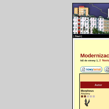
|
Start
|
Modernizacj
2
Nast
Idź do strony
1
,
Autor
Morpheus
Aktywny