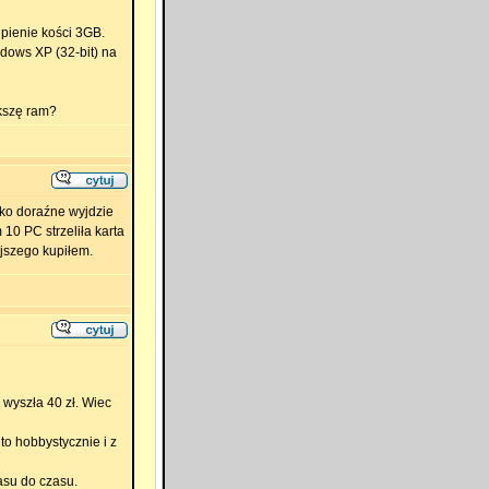
ienie kości 3GB.
dows XP (32-bit) na
ększę ram?
lko doraźne wyjdzie
10 PC strzeliła karta
ejszego kupiłem.
wyszła 40 zł. Wiec
o hobbystycznie i z
asu do czasu.