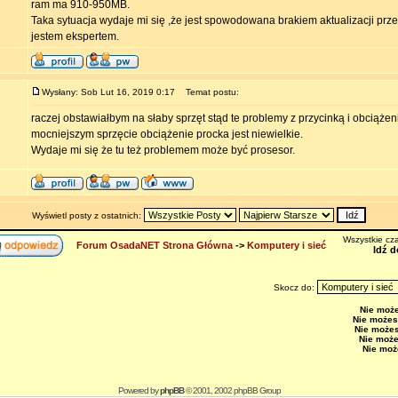
ram ma 910-950MB.
Taka sytuacja wydaje mi się ,że jest spowodowana brakiem aktualizacji przeg
jestem ekspertem.
Wysłany: Sob Lut 16, 2019 0:17
Temat postu:
raczej obstawiałbym na słaby sprzęt stąd te problemy z przycinką i obciąże
mocniejszym sprzęcie obciążenie procka jest niewielkie.
Wydaje mi się że tu też problemem może być prosesor.
Wyświetl posty z ostatnich:
Wszystkie cza
Forum OsadaNET Strona Główna
->
Komputery i sieć
Idź d
Skocz do:
Nie moż
Nie możes
Nie może
Nie moż
Nie moż
Powered by
phpBB
© 2001, 2002 phpBB Group