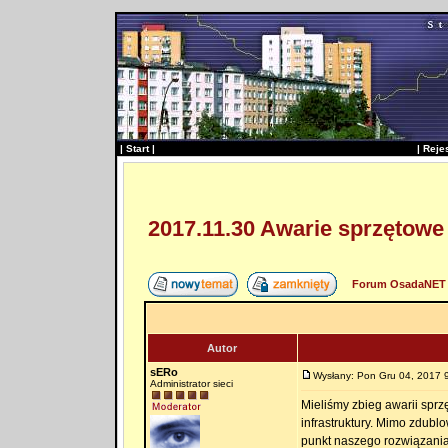
|
Start
|
|
Reje
2017.11.30 Awarie sprzętowe
Forum OsadaNET 
Autor
sERo
Wysłany: Pon Gru 04, 2017 
Administrator sieci
Mieliśmy zbieg awarii sprzę
infrastruktury. Mimo zdubl
punkt naszego rozwiązania