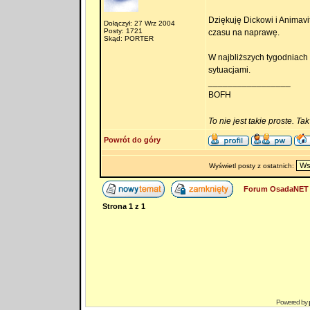
Dziękuję Dickowi i Animavi
Dołączył: 27 Wrz 2004
Posty: 1721
czasu na naprawę.
Skąd: PORTER
W najbliższych tygodniach 
sytuacjami.
_________________
BOFH
To nie jest takie proste. Ta
Powrót do góry
Wyświetl posty z ostatnich:
Forum OsadaNET 
Strona
1
z
1
Powered by