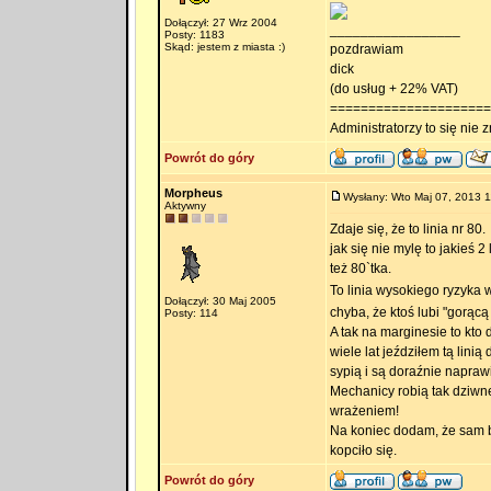
Dołączył: 27 Wrz 2004
_________________
Posty: 1183
Skąd: jestem z miasta :)
pozdrawiam
dick
(do usług + 22% VAT)
=====================
Administratorzy to się nie zn
Powrót do góry
Morpheus
Wysłany: Wto Maj 07, 2013 1
Aktywny
Zdaje się, że to linia nr 80.
jak się nie mylę to jakieś 
też 80`tka.
To linia wysokiego ryzyka
Dołączył: 30 Maj 2005
chyba, że ktoś lubi "gorącą
Posty: 114
A tak na marginesie to kto
wiele lat jeździłem tą lini
sypią i są doraźnie napraw
Mechanicy robią tak dziwn
wrażeniem!
Na koniec dodam, że sam b
kopciło się.
Powrót do góry