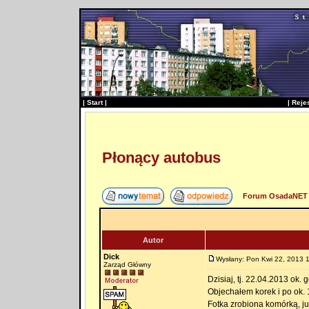
|
Start
|
|
Reje
Płonący autobus
Forum OsadaNET 
Autor
Dick
Wysłany: Pon Kwi 22, 2013 
Zarząd Główny
Dzisiaj, tj. 22.04.2013 ok.
Objechałem korek i po ok. 
Fotka zrobiona komórką, już 