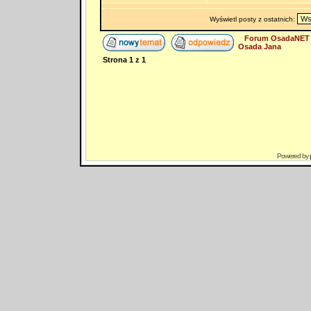
Wyświetl posty z ostatnich:
Forum OsadaNET 
Osada Jana
Strona
1
z
1
Powered by