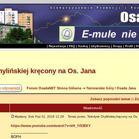
|
Rejestracja
|
FAQ
|
Szukaj
|
Użytkownicy
|
Grupy
|
Profil
|
P
ylińskiej kręcony na Os. Jana
Forum OsadaNET Strona Główna
->
Tarnowskie Góry / Osada Jana
Zobacz poprzedni temat
::
Zo
Wiadomość
Wysłany: Sob Paź 01, 2016 12:29
Temat postu: Teledysk Chylińskiej kręcony na Os.
https://www.youtube.com/watch?v=IrH_7r53EKY
_________________
BOFH