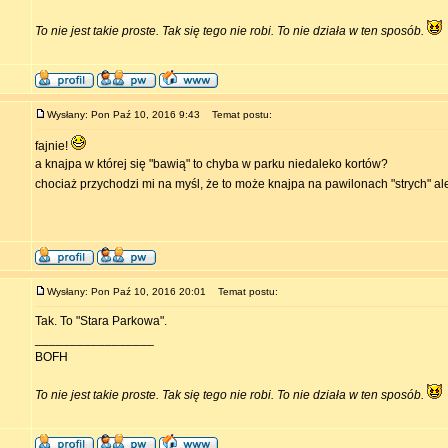
To nie jest takie proste. Tak się tego nie robi. To nie działa w ten sposób.
Wysłany: Pon Paź 10, 2016 9:43
Temat postu:
fajnie!
a knajpa w której się "bawią" to chyba w parku niedaleko kortów?
chociaż przychodzi mi na myśl, że to może knajpa na pawilonach "strych" a
Wysłany: Pon Paź 10, 2016 20:01
Temat postu:
Tak. To "Stara Parkowa".
_________________
BOFH
To nie jest takie proste. Tak się tego nie robi. To nie działa w ten sposób.