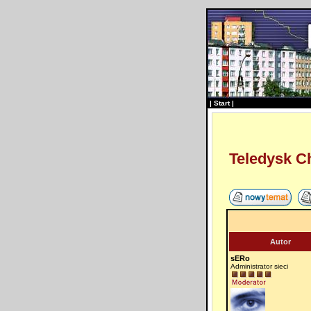
|
Start
|
Teledysk Ch
Autor
sERo
Administrator sieci