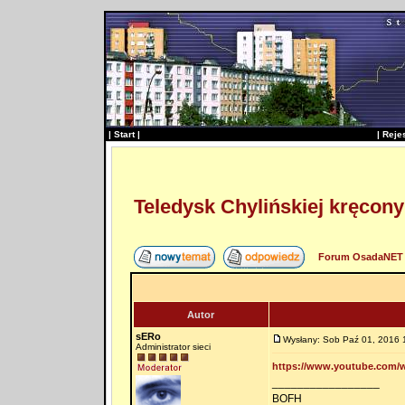
|
Start
|
|
Reje
Teledysk Chylińskiej kręcony
Forum OsadaNET 
Autor
sERo
Wysłany: Sob Paź 01, 2016 
Administrator sieci
https://www.youtube.com/
_________________
BOFH