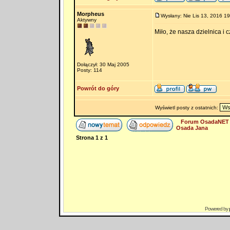
Morpheus
Wysłany: Nie Lis 13, 2016 19
Aktywny
Miło, że nasza dzielnica i
Dołączył: 30 Maj 2005
Posty: 114
Powrót do góry
Wyświetl posty z ostatnich:
Forum OsadaNET 
Osada Jana
Strona
1
z
1
Powered by