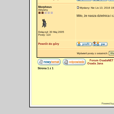
Morpheus
Wysłany: Nie Lis 13, 2016 19
Aktywny
Miło, że nasza dzielnica i
Dołączył: 30 Maj 2005
Posty: 114
Powrót do góry
Wyświetl posty z ostatnich:
Forum OsadaNET 
Osada Jana
Strona
1
z
1
Powered by