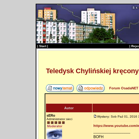
|
Start
|
|
Reje
Teledysk Chylińskiej kręcony
Forum OsadaNET 
Autor
sERo
Wysłany: Sob Paź 01, 2016 
Administrator sieci
https://www.youtube.com/
_________________
BOFH