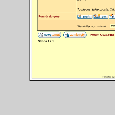
To nie jest takie proste. Ta
Powrót do góry
Wyświetl posty z ostatnich:
Forum OsadaNET 
Strona
1
z
1
Powered by