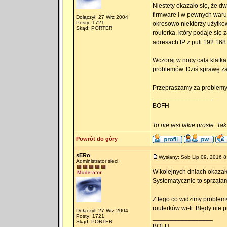
Niestety okazało się, że d
firmware i w pewnych waru
Dołączył: 27 Wrz 2004
Posty: 1721
okresowo niektórzy użytko
Skąd: PORTER
routerka, który podaje się
adresach IP z puli 192.168.
Wczoraj w nocy cała klatka 
problemów. Dziś sprawę z
Przepraszamy za problemy.
_________________
BOFH
To nie jest takie proste. Ta
Powrót do góry
sERo
Wysłany: Sob Lip 09, 2016 8
Administrator sieci
W kolejnych dniach okazał
Systematycznie to sprząta
Z tego co widzimy problem
routerków wi-fi. Błędy nie 
Dołączył: 27 Wrz 2004
Posty: 1721
_________________
Skąd: PORTER
BOFH