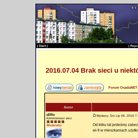
|
Start
|
|
Reje
2016.07.04 Brak sieci u niek
Forum OsadaNET 
Autor
sERo
Wysłany: Sro Lip 06, 2016 7
Administrator sieci
Od kilku lat jesteśmy zab
wi-fi w mieszkaniach użyt