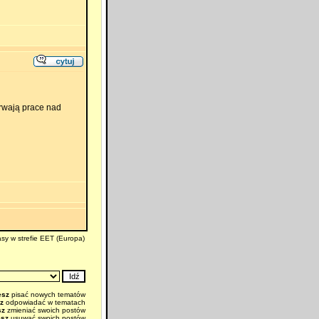
trwają prace nad
sy w strefie EET (Europa)
esz
pisać nowych tematów
z
odpowiadać w tematach
sz
zmieniać swoich postów
esz
usuwać swoich postów