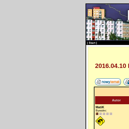
|
Start
|
2016.04.10 
Autor
MatiK
Bywalec