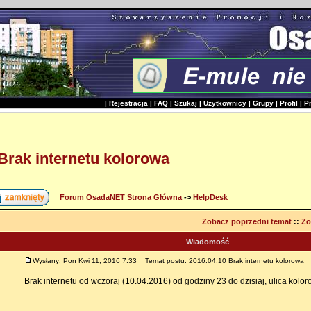
|
Rejestracja
|
FAQ
|
Szukaj
|
Użytkownicy
|
Grupy
|
Profil
|
P
Brak internetu kolorowa
Forum OsadaNET Strona Główna
->
HelpDesk
Zobacz poprzedni temat
::
Zo
Wiadomość
Wysłany: Pon Kwi 11, 2016 7:33
Temat postu: 2016.04.10 Brak internetu kolorowa
Brak internetu od wczoraj (10.04.2016) od godziny 23 do dzisiaj, ulica kolo