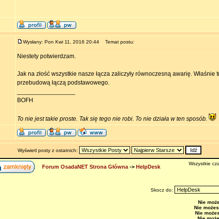
Wysłany: Pon Kwi 11, 2016 20:44
Temat postu:
Niestety potwierdzam.
Jak na złość wszystkie nasze łącza zaliczyły równoczesną awarię. Właśnie 
przebudową łączą podstawowego.
_________________
BOFH
To nie jest takie proste. Tak się tego nie robi. To nie działa w ten sposób.
Wyświetl posty z ostatnich:
Wszystkie cza
Forum OsadaNET Strona Główna
->
HelpDesk
Skocz do:
Nie moż
Nie możes
Nie może
Nie moż