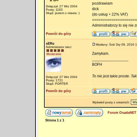
pozdrawiam
Dołączył: 27 Wrz 2004
dick
Posty: 1183
Skąd: jestem z miasta :)
(do usług + 22% VAT)
=====================
Administratorzy to się nie zn
Powrót do góry
sERo
Wysłany: Sob Sty 09, 2016 
Administrator sieci
Zamykam.
_________________
BOFH
To nie jest takie proste. Ta
Dołączył: 27 Wrz 2004
Posty: 1721
Skąd: PORTER
Powrót do góry
Wyświetl posty z ostatnich:
Forum OsadaNET 
Strona
1
z
1