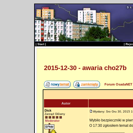
|
Start
|
|
Reje
2015-12-30 - awaria cho27b
Forum OsadaNET 
Autor
Dick
Wysłany: Sro Gru 30, 2015 1
Zarząd Główny
Wybiło bezpieczniki w piw
O 17:30 zgłosiłem temat do
_________________