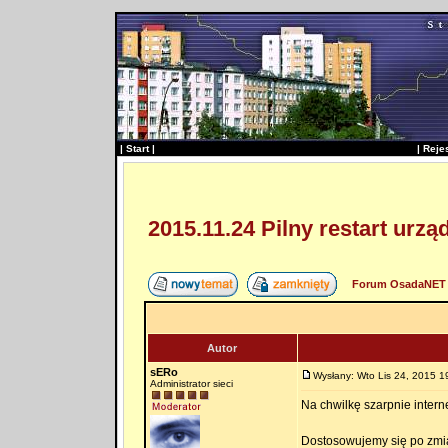
|
Start
|
|
Reje
2015.11.24 Pilny restart urz
Forum OsadaNET 
Autor
sERo
Wysłany: Wto Lis 24, 2015 1
Administrator sieci
Na chwilkę szarpnie intern
Dostosowujemy się po zmia