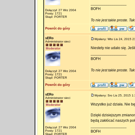
_________________
BOFH
Dołączył: 27 Wrz 2004
Posty: 1721
Skąd: PORTER
To nie jest takie proste. Ta
Powrót do góry
sERo
Wysłany: Wto Lis 24, 2015 2
Administrator sieci
Niestety nie udało się. Jeś
_________________
BOFH
To nie jest takie proste. Ta
Dołączył: 27 Wrz 2004
Posty: 1721
Skąd: PORTER
Powrót do góry
sERo
Wysłany: Sro Lis 25, 2015 1:
Administrator sieci
Wszystko już działa. Nie b
Dzięki dzisiejszym zmianom
będą zakłócać naszych po
_________________
Dołączył: 27 Wrz 2004
Posty: 1721
BOFH
Skąd: PORTER