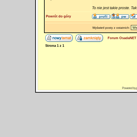
To nie jest takie proste. Ta
Powrót do góry
Wyświetl posty z ostatnich:
Forum OsadaNET 
Strona
1
z
1
Powered by