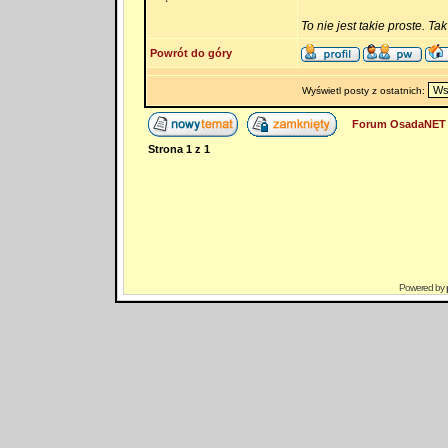
To nie jest takie proste. Ta
Powrót do góry
Wyświetl posty z ostatnich:
Forum OsadaNET 
Strona
1
z
1
Powered by