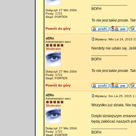
_________________
BOFH
Dołączył: 27 Wrz 2004
Posty: 1721
Skąd: PORTER
To nie jest takie proste. Ta
Powrót do góry
sERo
Wysłany: Wto Lis 24, 2015 2
Administrator sieci
Niestety nie udało się. Jeś
_________________
BOFH
To nie jest takie proste. Ta
Dołączył: 27 Wrz 2004
Posty: 1721
Skąd: PORTER
Powrót do góry
sERo
Wysłany: Sro Lis 25, 2015 1:
Administrator sieci
Wszystko już działa. Nie b
Dzięki dzisiejszym zmianom
będą zakłócać naszych po
_________________
Dołączył: 27 Wrz 2004
Posty: 1721
BOFH
Skąd: PORTER