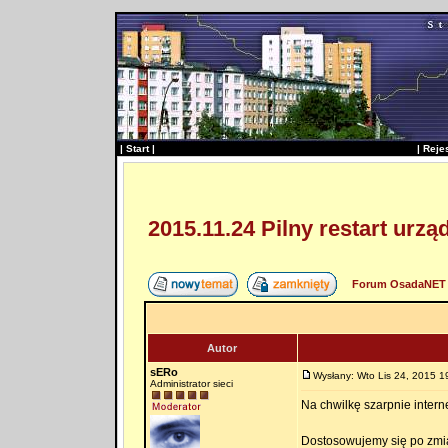
|
Start
|
|
Reje
2015.11.24 Pilny restart urz
Forum OsadaNET 
Autor
sERo
Wysłany: Wto Lis 24, 2015 1
Administrator sieci
Na chwilkę szarpnie intern
Dostosowujemy się po zmia