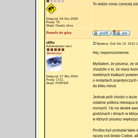
To widze coraz czesciej z
Dołączył: 04 Gru 2009
Posty: 75
Skąd: Osada Jana
Powrót do góry
sERo
Wysłany: Sob Sie 15, 2015 
Administrator sieci
Hej, nieporozumienie.
Myślałem, że piszesz, że 
chodziło o to, że masz kom
niektórych klatkach potwie
Dołączył: 27 Wrz 2004
Posty: 1721
o restartach pojedynczych 
Skąd: PORTER
do kilku minut.
Jednak jeśli chodzi o duże 
ostatnie półtora miesiąca b
nocnych. I to na skutek aw
godzinach i dniach w któr
w których piszesz większyc
Prośba byś podsyłał takie 
raczej coś blisko Ciebie, 