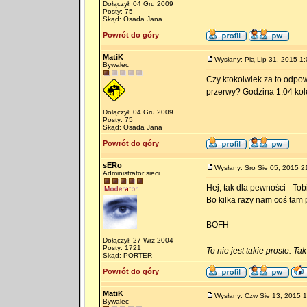
Dołączył: 04 Gru 2009
Posty: 75
Skąd: Osada Jana
Powrót do góry
MatiK
Wysłany: Pią Lip 31, 2015 1:
Bywalec
Czy ktokolwiek za to odpow
przerwy? Godzina 1:04 kol
Dołączył: 04 Gru 2009
Posty: 75
Skąd: Osada Jana
Powrót do góry
sERo
Wysłany: Sro Sie 05, 2015 2
Administrator sieci
Hej, tak dla pewności - To
Bo kilka razy nam coś tam 
_________________
BOFH
Dołączył: 27 Wrz 2004
Posty: 1721
To nie jest takie proste. Ta
Skąd: PORTER
Powrót do góry
MatiK
Wysłany: Czw Sie 13, 2015 
Bywalec