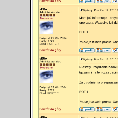
Powrót do góry
sERo
Wysłany: Pon Paź 12, 2015 
Administrator sieci
Mam już informacje - przyc
operatora. Wszystko już dzi
_________________
BOFH
Dołączył: 27 Wrz 2004
Posty: 1721
To nie jest takie proste. Ta
Skąd: PORTER
Powrót do góry
sERo
Wysłany: Pon Paź 12, 2015 
Administrator sieci
Niestety urządzenie nadal 
łączami i na ten czas trac
Za utrudnienia przeprasza
_________________
Dołączył: 27 Wrz 2004
Posty: 1721
BOFH
Skąd: PORTER
To nie jest takie proste. Ta
Powrót do góry
sERo