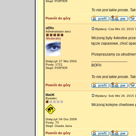
Skąd: PORTER
To nie jest takie proste. Ta
Powrót do góry
sERo
Wysłany: Czw Wrz 10, 2015 
Administrator sieci
Wczoraj były 4xkrotne prze
łącze zapasowe, choć spade
Przepraszamy za utrudnien
_________________
Dołączył: 27 Wrz 2004
Posty: 1721
BOFH
Skąd: PORTER
To nie jest takie proste. Ta
Powrót do góry
MatiK
Wysłany: Sob Wrz 26, 2015 
Bywalec
Wczoraj kolejne chwilowe 
Dołączył: 04 Gru 2009
Posty: 75
Skąd: Osada Jana
Powrót do góry