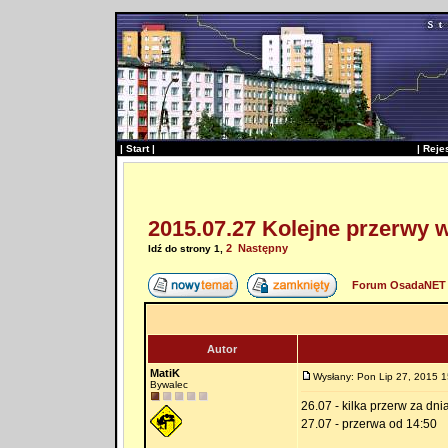
|
Start
|
|
Reje
2015.07.27 Kolejne przerwy 
2
Następny
Idź do strony
1
,
Forum OsadaNET 
Autor
MatiK
Wysłany: Pon Lip 27, 2015 1
Bywalec
26.07 - kilka przerw za dni
27.07 - przerwa od 14:50