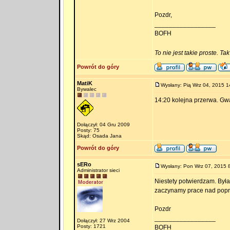
Pozdr,
_________________
BOFH
To nie jest takie proste. Ta
Powrót do góry
MatiK
Wysłany: Pią Wrz 04, 2015 1
Bywalec
14:20 kolejna przerwa. Gwar
Dołączył: 04 Gru 2009
Posty: 75
Skąd: Osada Jana
Powrót do góry
sERo
Wysłany: Pon Wrz 07, 2015 
Administrator sieci
Niestety potwierdzam. Była
zaczynamy prace nad popr
Pozdr
_________________
Dołączył: 27 Wrz 2004
Posty: 1721
BOFH