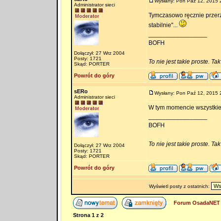
Wysłany: Pon Paź 12, 2015 
Administrator sieci
Tymczasowo ręcznie przerz
stabilnie"...
_________________
BOFH
Dołączył: 27 Wrz 2004
Posty: 1721
To nie jest takie proste. Ta
Skąd: PORTER
Powrót do góry
sERo
Wysłany: Pon Paź 12, 2015 
Administrator sieci
W tym momencie wszystkie 
_________________
BOFH
To nie jest takie proste. Ta
Dołączył: 27 Wrz 2004
Posty: 1721
Skąd: PORTER
Powrót do góry
Wyświetl posty z ostatnich:
Forum OsadaNET 
Strona
1
z
2