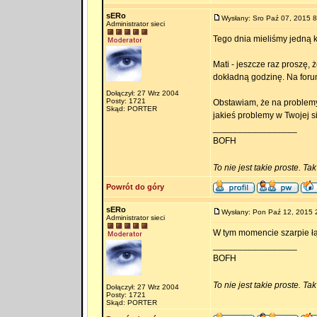
sERo
Wysłany: Sro Paź 07, 2015 8
Administrator sieci
Tego dnia mieliśmy jedną k
Mati - jeszcze raz proszę, 
dokładną godzinę. Na for
Dołączył: 27 Wrz 2004
Posty: 1721
Obstawiam, że na problemy
Skąd: PORTER
jakieś problemy w Twojej s
_________________
BOFH
To nie jest takie proste. Ta
Powrót do góry
sERo
Wysłany: Pon Paź 12, 2015 
Administrator sieci
W tym momencie szarpie łą
_________________
BOFH
To nie jest takie proste. Ta
Dołączył: 27 Wrz 2004
Posty: 1721
Skąd: PORTER