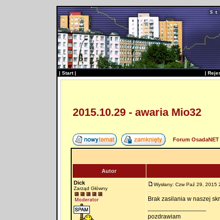
|
Start
|
|
Reje
2015.10.29 - awaria Mio32
Forum OsadaNET 
Autor
Dick
Wysłany: Czw Paź 29, 2015 
Zarząd Główny
Brak zasilania w naszej sk
_________________
pozdrawiam