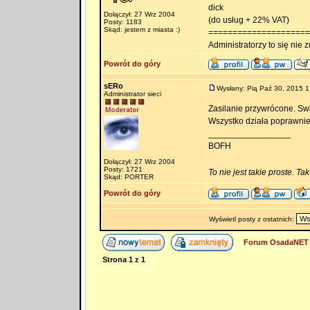
dick
Dołączył: 27 Wrz 2004
(do usług + 22% VAT)
Posty: 1183
Skąd: jestem z miasta :)
=====================
Administratorzy to się nie zn
Powrót do góry
sERo
Wysłany: Pią Paź 30, 2015 1
Administrator sieci
Zasilanie przywrócone. Swi
Wszystko działa poprawnie
_________________
BOFH
Dołączył: 27 Wrz 2004
Posty: 1721
To nie jest takie proste. Ta
Skąd: PORTER
Powrót do góry
Wyświetl posty z ostatnich:
Forum OsadaNET 
Strona
1
z
1