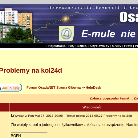
|
Rejestracja
|
FAQ
|
Szukaj
|
Użytkownicy
|
Grupy
|
Profil
|
P
 Problemy na kol24d
Forum OsadaNET Strona Główna
->
HelpDesk
Zobacz poprzedni temat
::
Zo
Wiadomość
Wysłany: Pon Maj 27, 2013 20:05
Temat postu: 2013.05.27 Problemy na kol24d
Źle wpięty kabel u jednego z użytkowników zakłóca całe urządzenie. Namier
_________________
BOFH