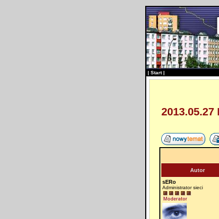
|
Start
|
2013.05.27
Autor
sERo
Administrator sieci