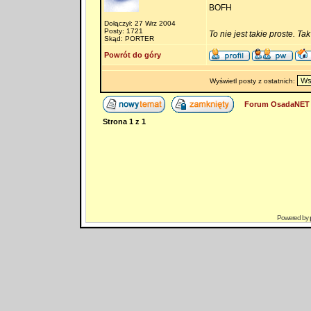
BOFH
Dołączył: 27 Wrz 2004
Posty: 1721
To nie jest takie proste. Ta
Skąd: PORTER
Powrót do góry
Wyświetl posty z ostatnich:
Forum OsadaNET 
Strona
1
z
1
Powered by