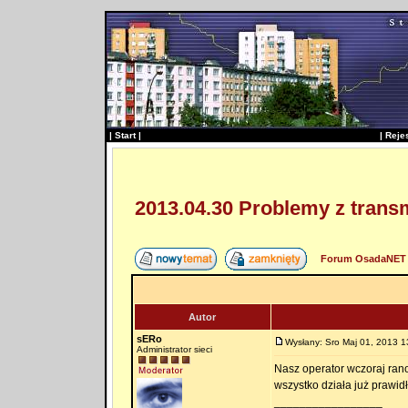
|
Start
|
|
Reje
2013.04.30 Problemy z trans
Forum OsadaNET 
Autor
sERo
Wysłany: Sro Maj 01, 2013 1
Administrator sieci
Nasz operator wczoraj rano
wszystko działa już prawid
_________________