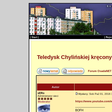
|
Start
|
|
Reje
Teledysk Chylińskiej kręcony
Forum OsadaNET 
Autor
sERo
Wysłany: Sob Paź 01, 2016 
Administrator sieci
https://www.youtube.com/
_________________
BOFH