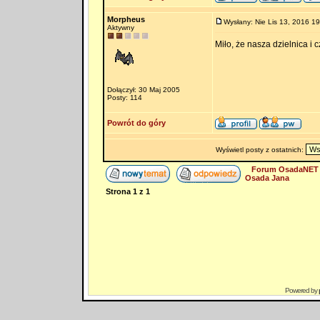
Morpheus
Wysłany: Nie Lis 13, 2016 19
Aktywny
Miło, że nasza dzielnica i
Dołączył: 30 Maj 2005
Posty: 114
Powrót do góry
Wyświetl posty z ostatnich:
Forum OsadaNET 
Osada Jana
Strona
1
z
1
Powered by