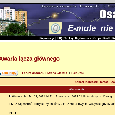
|
Rejestracja
|
FAQ
|
Szukaj
|
Użytkownicy
|
Grupy
|
Profil
|
P
 Awaria łącza głównego
Forum OsadaNET Strona Główna
->
HelpDesk
Zobacz poprzedni temat
::
Zo
Wiadomość
Wysłany: Sob Mar 23, 2013 14:41
Temat postu: 2013.03.19 Awaria łącza głównego
Przez większość środy korzystaliśmy z łącz zapasowych. Wszystko już dział
_________________
BOFH