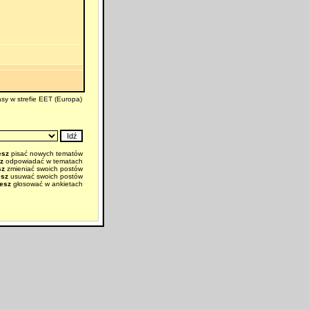
sy w strefie EET (Europa)
esz
pisać nowych tematów
z
odpowiadać w tematach
sz
zmieniać swoich postów
esz
usuwać swoich postów
esz
głosować w ankietach