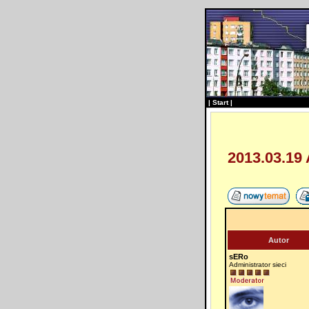
|
Start
|
2013.03.19
Autor
sERo
Administrator sieci