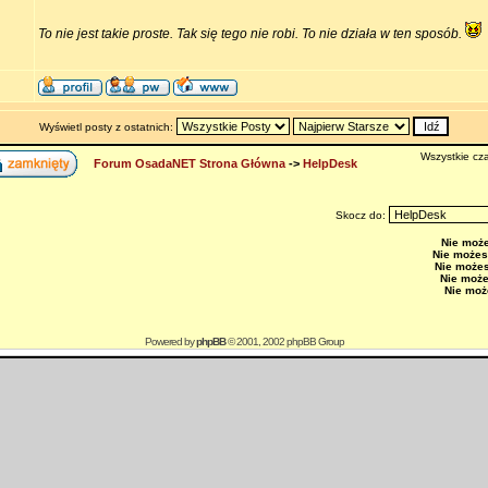
To nie jest takie proste. Tak się tego nie robi. To nie działa w ten sposób.
Wyświetl posty z ostatnich:
Wszystkie cza
Forum OsadaNET Strona Główna
->
HelpDesk
Skocz do:
Nie moż
Nie możes
Nie może
Nie moż
Nie moż
Powered by
phpBB
© 2001, 2002 phpBB Group