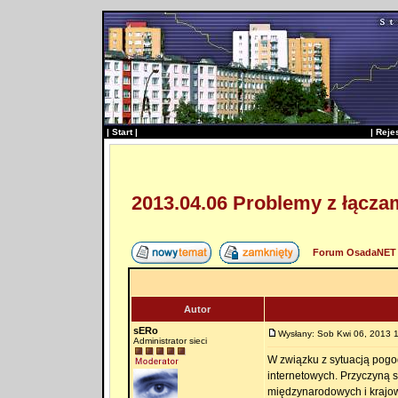
|
Start
|
|
Reje
2013.04.06 Problemy z łącza
Forum OsadaNET 
Autor
sERo
Wysłany: Sob Kwi 06, 2013 
Administrator sieci
W związku z sytuacją pog
internetowych. Przyczyną 
międzynarodowych i krajo