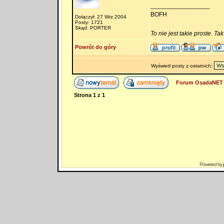
_________________
BOFH
Dołączył: 27 Wrz 2004
Posty: 1721
Skąd: PORTER
To nie jest takie proste. Ta
Powrót do góry
Wyświetl posty z ostatnich:
Forum OsadaNET 
Strona
1
z
1
Powered by