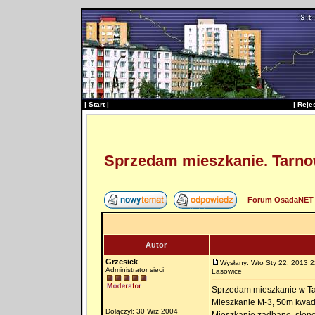
|
Start
|
|
Reje
Sprzedam mieszkanie. Tarno
Forum OsadaNET 
Autor
Grzesiek
Wysłany: Wto Sty 22, 2013 2
Administrator sieci
Lasowice
Sprzedam mieszkanie w Tar
Mieszkanie M-3, 50m kwadr
Dołączył: 30 Wrz 2004