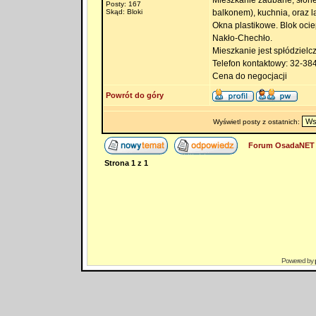
Mieszkanie zadbane, słonec
Posty: 167
Skąd: Bloki
balkonem), kuchnia, oraz l
Okna plastikowe. Blok ocie
Nakło-Chechło.
Mieszkanie jest spłódzielc
Telefon kontaktowy: 32-38
Cena do negocjacji
Powrót do góry
Wyświetl posty z ostatnich:
Forum OsadaNET 
Strona
1
z
1
Powered by