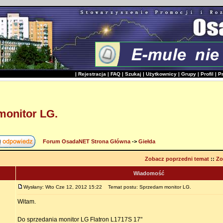
|
Rejestracja
|
FAQ
|
Szukaj
|
Użytkownicy
|
Grupy
|
Profil
|
P
onitor LG.
Forum OsadaNET Strona Główna
->
Giełda
Zobacz poprzedni temat
::
Zo
Wiadomość
Wysłany: Wto Cze 12, 2012 15:22
Temat postu: Sprzedam monitor LG.
Witam.
Do sprzedania monitor LG Flatron L1717S 17"