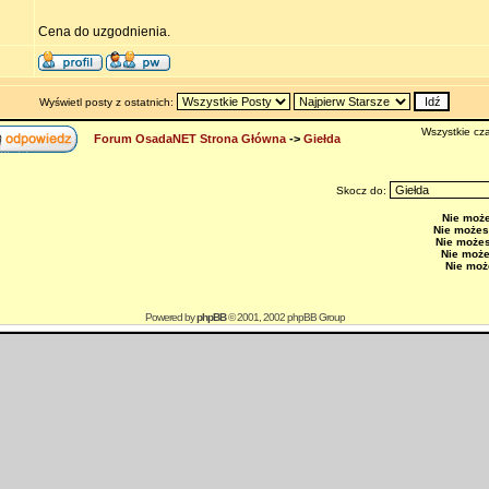
Cena do uzgodnienia.
Wyświetl posty z ostatnich:
Wszystkie cza
Forum OsadaNET Strona Główna
->
Giełda
Skocz do:
Nie moż
Nie możes
Nie może
Nie moż
Nie moż
Powered by
phpBB
© 2001, 2002 phpBB Group