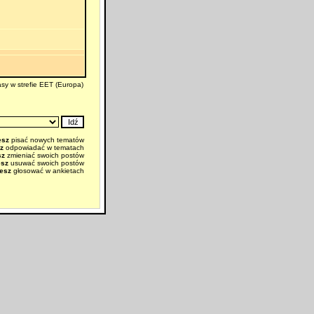
sy w strefie EET (Europa)
esz
pisać nowych tematów
z
odpowiadać w tematach
sz
zmieniać swoich postów
esz
usuwać swoich postów
esz
głosować w ankietach