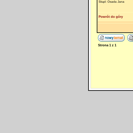
Skąd: Osada Jana
Powrót do góry
Strona
1
z
1