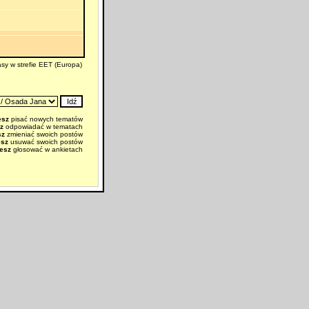
sy w strefie EET (Europa)
esz
pisać nowych tematów
z
odpowiadać w tematach
sz
zmieniać swoich postów
esz
usuwać swoich postów
esz
głosować w ankietach