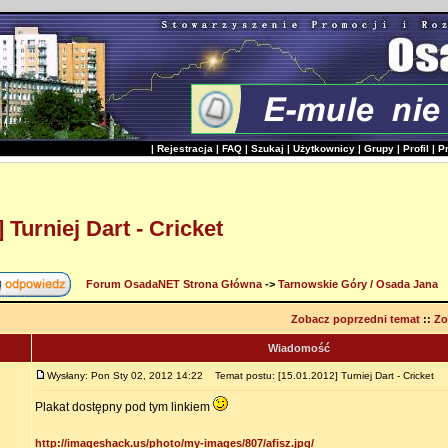
|
Rejestracja
|
FAQ
|
Szukaj
|
Użytkownicy
|
Grupy
|
Profil
|
P
 Turniej Dart - Cricket
Forum OsadaNET Strona Główna
->
Tarnowskie Góry / Osada Jana
Zobacz poprzedni temat
::
Zo
Wiadomość
Wysłany: Pon Sty 02, 2012 14:22
Temat postu: [15.01.2012] Turniej Dart - Cricket
Plakat dostępny pod tym linkiem
http://imageshack.us/photo/my-images/807/afisz.jpg/