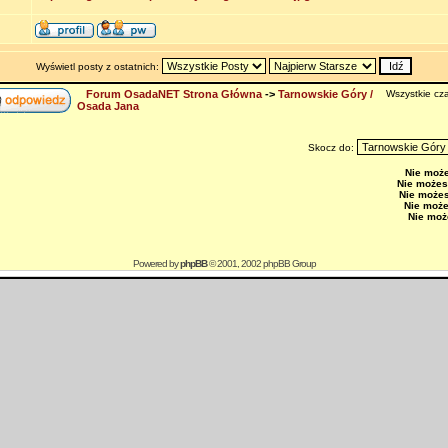
Wyświetl posty z ostatnich:
Forum OsadaNET Strona Główna
->
Tarnowskie Góry /
Wszystkie cza
Osada Jana
Skocz do:
Nie moż
Nie możes
Nie może
Nie moż
Nie moż
Powered by
phpBB
© 2001, 2002 phpBB Group