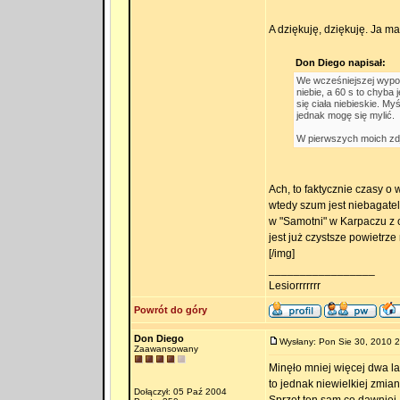
A dziękuję, dziękuję. Ja m
Don Diego napisał:
We wcześniejszej wypo
niebie, a 60 s to chyb
się ciała niebieskie. My
jednak mogę się mylić.
W pierwszych moich zdj
Ach, to faktycznie czasy o 
wtedy szum jest niebagateln
w "Samotni" w Karpaczu z c
jest już czystsze powietrze 
[/img]
_________________
Lesiorrrrrrr
Powrót do góry
Don Diego
Wysłany: Pon Sie 30, 2010 
Zaawansowany
Minęło mniej więcej dwa 
to jednak niewielkiej zmian
Dołączył: 05 Paź 2004