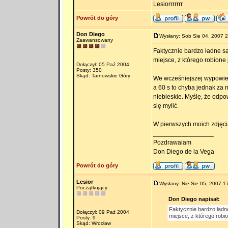
Lesiorrrrrrr
Powrót do góry
Don Diego
Wysłany: Sob Sie 04, 2007 
Zaawansowany
Faktycznie bardzo ładne są
miejsce, z którego robione
Dołączył: 05 Paź 2004
Posty: 350
Skąd: Tarnowskie Góry
We wcześniejszej wypowied
a 60 s to chyba jednak za 
niebieskie. Myślę, że odpo
się mylić.
W pierwszych moich zdjęci
_________________
Pozdrawaiam
Don Diego de la Vega
Powrót do góry
Lesior
Wysłany: Nie Sie 05, 2007 1
Początkujący
Don Diego napisał:
Faktycznie bardzo ładne
Dołączył: 09 Paź 2004
miejsce, z którego robi
Posty: 9
Skąd: Wrocław