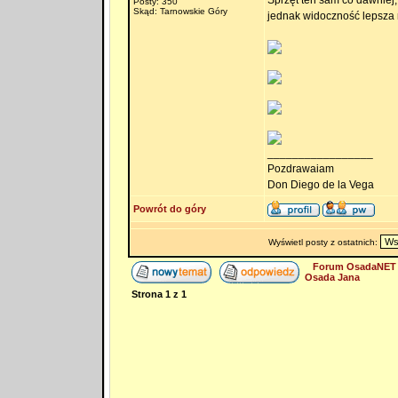
Sprzęt ten sam co dawniej,
Posty: 350
Skąd: Tarnowskie Góry
jednak widoczność lepsza n
_________________
Pozdrawaiam
Don Diego de la Vega
Powrót do góry
Wyświetl posty z ostatnich:
Forum OsadaNET 
Osada Jana
Strona
1
z
1