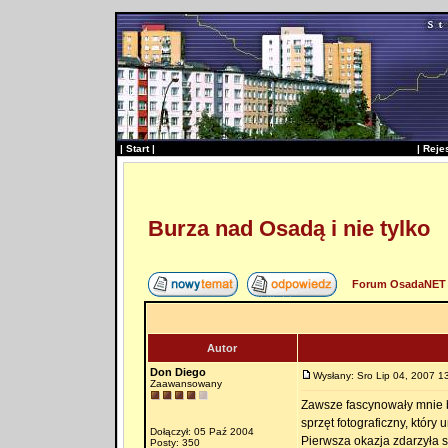
|
Start
|
|
Reje
Burza nad Osadą i nie tylko
Forum OsadaNET 
Autor
Don Diego
Wysłany: Sro Lip 04, 2007 1
Zaawansowany
Zawsze fascynowały mnie b
sprzęt fotograficzny, który
Dołączył: 05 Paź 2004
Pierwsza okazja zdarzyła si
Posty: 350