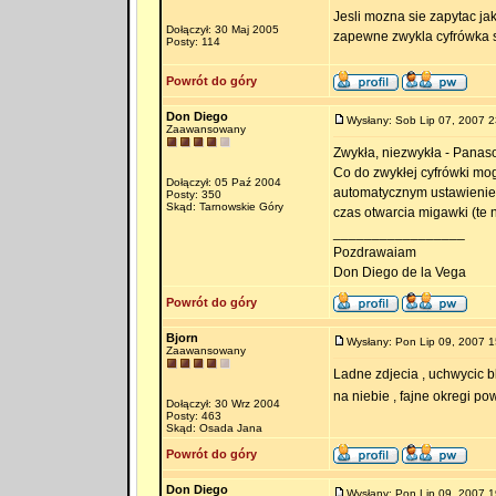
Jesli mozna sie zapytac ja
Dołączył: 30 Maj 2005
zapewne zwykla cyfrówka s
Posty: 114
Powrót do góry
Don Diego
Wysłany: Sob Lip 07, 2007 2
Zaawansowany
Zwykła, niezwykła - Panas
Co do zwykłej cyfrówki mo
Dołączył: 05 Paź 2004
automatycznym ustawieniem 
Posty: 350
Skąd: Tarnowskie Góry
czas otwarcia migawki (te n
_________________
Pozdrawaiam
Don Diego de la Vega
Powrót do góry
Bjorn
Wysłany: Pon Lip 09, 2007 1
Zaawansowany
Ladne zdjecia , uchwycic b
na niebie , fajne okregi 
Dołączył: 30 Wrz 2004
Posty: 463
Skąd: Osada Jana
Powrót do góry
Don Diego
Wysłany: Pon Lip 09, 2007 1