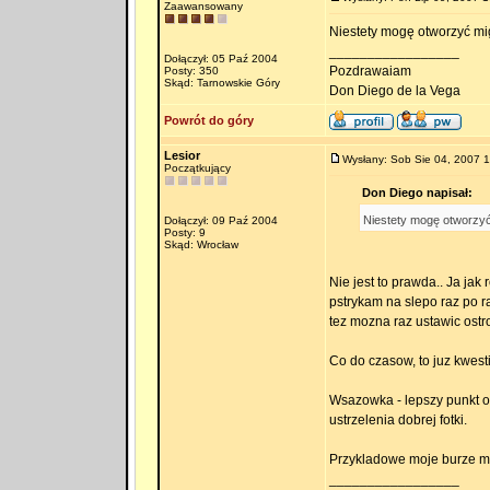
Zaawansowany
Niestety mogę otworzyć mi
_________________
Dołączył: 05 Paź 2004
Pozdrawaiam
Posty: 350
Skąd: Tarnowskie Góry
Don Diego de la Vega
Powrót do góry
Lesior
Wysłany: Sob Sie 04, 2007 
Początkujący
Don Diego napisał:
Niestety mogę otworzyć
Dołączył: 09 Paź 2004
Posty: 9
Skąd: Wrocław
Nie jest to prawda.. Ja jak
pstrykam na slepo raz po r
tez mozna raz ustawic ostr
Co do czasow, to juz kwest
Wsazowka - lepszy punkt o
ustrzelenia dobrej fotki.
Przykladowe moje burze m
_________________