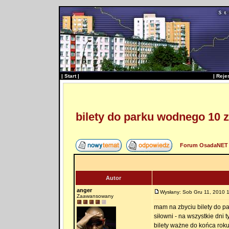
|
Start
|
|
Reje
bilety do parku wodnego 10 z
Forum OsadaNET 
Autor
anger
Wysłany: Sob Gru 11, 2010 
Zaawansowany
mam na zbyciu bilety do p
siłowni - na wszystkie dni 
bilety ważne do końca rok