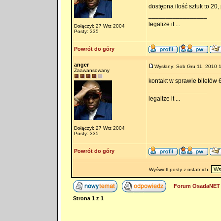
dostępna ilość sztuk to 20,
_________________
legalize it ...
Dołączył: 27 Wrz 2004
Posty: 335
Powrót do góry
anger
Wysłany: Sob Gru 11, 2010 
Zaawansowany
kontakt w sprawie biletów
_________________
legalize it ...
Dołączył: 27 Wrz 2004
Posty: 335
Powrót do góry
Wyświetl posty z ostatnich:
Forum OsadaNET 
Strona
1
z
1