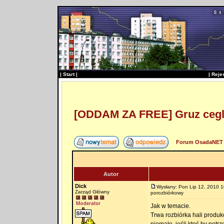
|
Start
|
|
Reje
[ODDAM ZA FREE] Gruz cegl
Forum OsadaNET 
Autor
Dick
Wysłany: Pon Lip 12, 2010 1
Zarząd Główny
porozbiórkowy
Jak w temacie.
Trwa rozbiórka hali produk