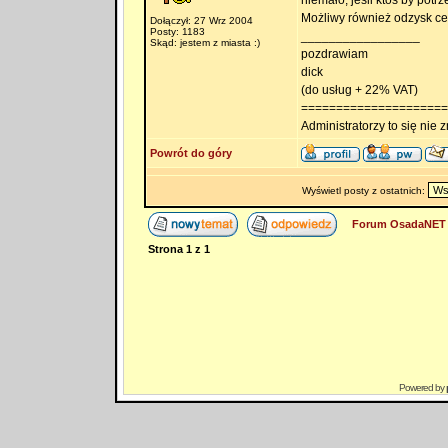
niemało, jeśli ktoś by potr
Możliwy również odzysk cegł
Dołączył: 27 Wrz 2004
Posty: 1183
_________________
Skąd: jestem z miasta :)
pozdrawiam
dick
(do usług + 22% VAT)
=====================
Administratorzy to się nie zn
Powrót do góry
Wyświetl posty z ostatnich:
Forum OsadaNET 
Strona
1
z
1
Powered by