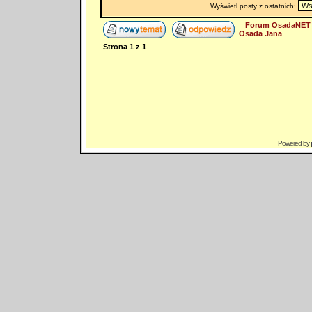
Wyświetl posty z ostatnich:
Forum OsadaNET 
Osada Jana
Strona
1
z
1
Powered by