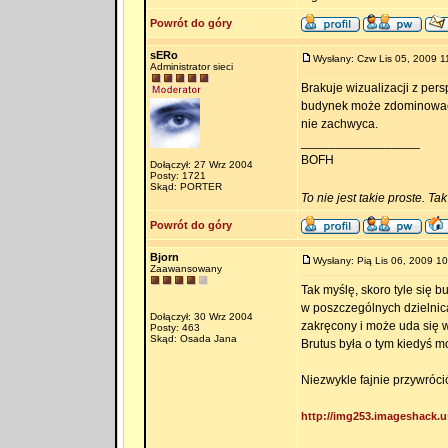
Powrót do góry
sERo
Wysłany: Czw Lis 05, 2009 1
Administrator sieci
Brakuje wizualizacji z per
budynek może zdominować ok
nie zachwyca.
_________________
BOFH
Dołączył: 27 Wrz 2004
Posty: 1721
Skąd: PORTER
To nie jest takie proste. Ta
Powrót do góry
Bjorn
Wysłany: Pią Lis 06, 2009 10
Zaawansowany
Tak myślę, skoro tyle się 
w poszczególnych dzielnica
Dołączył: 30 Wrz 2004
zakręcony i może uda się 
Posty: 463
Skąd: Osada Jana
Brutus była o tym kiedyś 
Niezwykle fajnie przywróci
http://img253.imageshack.us