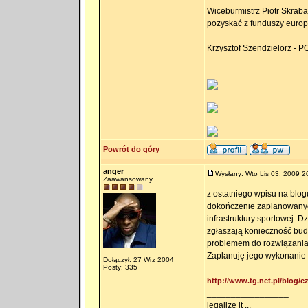
Wiceburmistrz Piotr Skrab
pozyskać z funduszy europ
Krzysztof Szendzielorz - 
Powrót do góry
anger
Wysłany: Wto Lis 03, 2009 2
Zaawansowany
z ostatniego wpisu na blog
dokończenie zaplanowanych
infrastruktury sportowej. 
zgłaszają konieczność budo
problemem do rozwiązania (
Zaplanuję jego wykonanie 
Dołączył: 27 Wrz 2004
Posty: 335
http://www.tg.net.pl/blog/c
_________________
legalize it ...