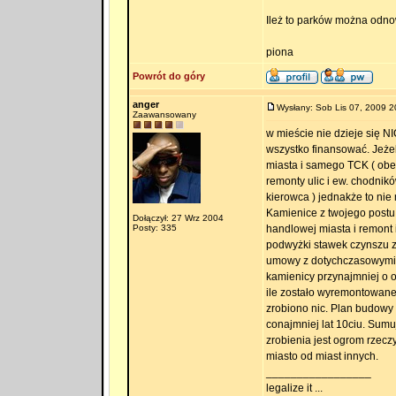
Ileż to parków można odnow
piona
Powrót do góry
anger
Wysłany: Sob Lis 07, 2009 2
Zaawansowany
w mieście nie dzieje się N
wszystko finansować. Jeże
miasta i samego TCK ( obe
remonty ulic i ew. chodnik
kierowca ) jednakże to nie
Kamienice z twojego postu 
Dołączył: 27 Wrz 2004
Posty: 335
handlowej miasta i remont 
podwyżki stawek czynszu z
umowy z dotychczasowymi 
kamienicy przynajmniej o o
ile zostało wyremontowane 
zrobiono nic. Plan budowy
conajmniej lat 10ciu. Sumu
zrobienia jest ogrom rzeczy
miasto od miast innych.
_________________
legalize it ...