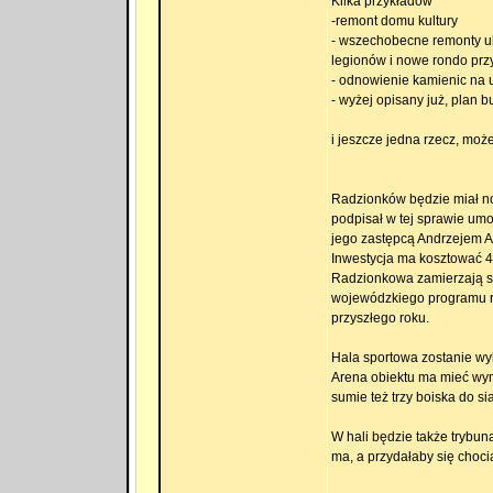
Kilka przykładów
-remont domu kultury
- wszechobecne remonty ulic
legionów i nowe rondo prz
- odnowienie kamienic na u
- wyżej opisany już, plan
i jeszcze jedna rzecz, moż
Radzionków będzie miał no
podpisał w tej sprawie um
jego zastępcą Andrzejem A
Inwestycja ma kosztować 4 
Radzionkowa zamierzają się
wojewódzkiego programu ro
przyszłego roku.
Hala sportowa zostanie w
Arena obiektu ma mieć wymi
sumie też trzy boiska do si
W hali będzie także trybun
ma, a przydałaby się chocia