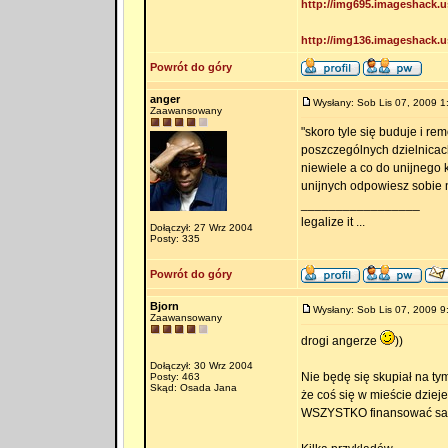
http://img695.imageshack.us
http://img136.imageshack.us
Powrót do góry
anger
Wysłany: Sob Lis 07, 2009 1
Zaawansowany
"skoro tyle się buduje i r
poszczególnych dzielnicach
niewiele a co do unijnego 
unijnych odpowiesz sobie n
_________________
legalize it ...
Dołączył: 27 Wrz 2004
Posty: 335
Powrót do góry
Bjorn
Wysłany: Sob Lis 07, 2009 9
Zaawansowany
drogi angerze
))
Dołączył: 30 Wrz 2004
Nie będę się skupiał na ty
Posty: 463
Skąd: Osada Jana
że coś się w mieście dziej
WSZYSTKO finansować sam