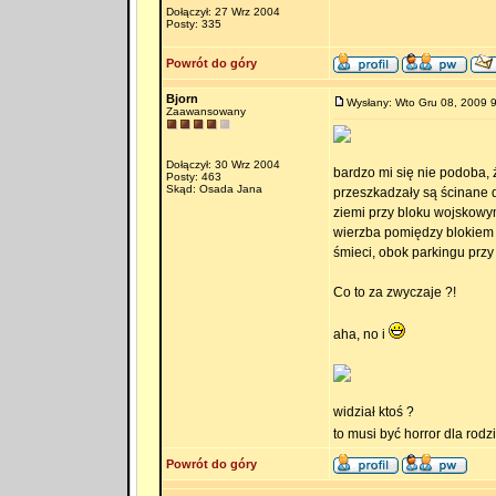
Dołączył: 27 Wrz 2004
Posty: 335
Powrót do góry
Bjorn
Wysłany: Wto Gru 08, 2009 
Zaawansowany
Dołączył: 30 Wrz 2004
bardzo mi się nie podoba, ż
Posty: 463
Skąd: Osada Jana
przeszkadzały są ścinane d
ziemi przy bloku wojskowym
wierzba pomiędzy blokiem 
śmieci, obok parkingu przy
Co to za zwyczaje ?!
aha, no i
widział ktoś ?
to musi być horror dla rodz
Powrót do góry