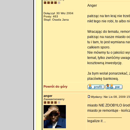
Anger
Dołączył: 30 Wrz 2004
patrząc na ten kraj nie trz
Posty: 463
Skąd: Osada Jana
nikt tego nie robi, to albo 
Wracając do tematu, remon
patrząc na nasze miasto od 
tu i tam, to jest wymiana n
całkiem sporo.
Nie mówmy tu o jakości wykon
temat, tylko zwróćmy uwag
kosztowną inwestycję.
Ja bym wolał ponarzekać, 
placówkę bankową.
Powrót do góry
anger
Wysłany: Nie Lis 08, 2009 15
Zaawansowany
miasto NIE ZDOBYŁO środkó
miasto je remontuje - koń
_________________
legalize it ...