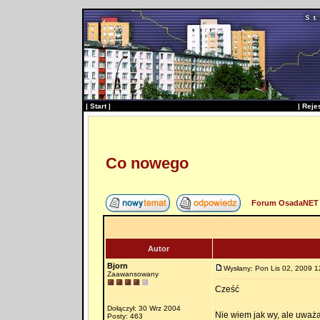
|
Start
|
|
Reje
Co nowego
Forum OsadaNET 
Autor
Bjorn
Wysłany: Pon Lis 02, 2009 1
Zaawansowany
Cześć
Dołączył: 30 Wrz 2004
Nie wiem jak wy, ale uważ
Posty: 463