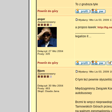
To z grubsza tyle
Powrót do góry
anger
Wysłany: Wto Lis 03, 2009 1
Zaawansowany
a propos ławek:
http://tg.
_________________
legalize it ...
Dołączył: 27 Wrz 2004
Posty: 335
Powrót do góry
Bjorn
Wysłany: Wto Lis 03, 2009 1
Zaawansowany
O tym też pewnie słyszeliś
Dołączył: 30 Wrz 2004
Międzygminny Związek Kom
Posty: 463
Skąd: Osada Jana
autobusowy
Brzmi to wręcz nieprawdop
Tarnowskich Górach przesze
na walnym zgromadzeniu c