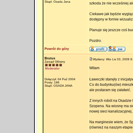
Skąd: Osada Jana
szkoda że nie wcześniej al
Ciekawe jak będzie wygląda
dostępny w formie wizualiz
Planuje się jeszcze coś b
Pozdro.
Powrót do góry
Brutus
Wysłany: Wto Lis 03, 2009 9
Zarząd Główny
Witam
Ławeczki stanęły z inicjaty
Dołączył: 04 Paź 2004
Posty: 196
Co do budynku(ów) mieszka
Skąd: OSADA JANA
ale postaram się załatwić.
Z innych robót na Osadzie 
Szopena. Na wiosnę ma się
nowej sieci kanalizacyjnej
Na marginesie wiem, że Sp
(również na naszym etapie