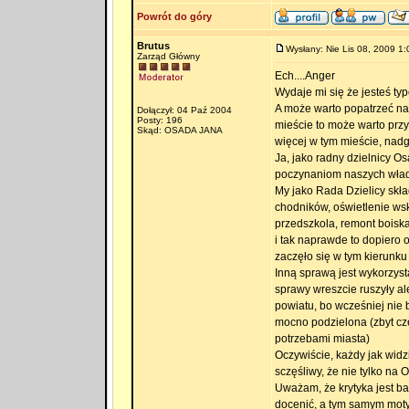
Powrót do góry
Brutus
Wysłany: Nie Lis 08, 2009 1:
Zarząd Główny
Ech....Anger
Wydaje mi się że jesteś typ
A może warto popatrzeć na t
Dołączył: 04 Paź 2004
Posty: 196
mieście to może warto przy
Skąd: OSADA JANA
więcej w tym mieście, nadg
Ja, jako radny dzielnicy Os
poczynaniom naszych władz 
My jako Rada Dzielicy skła
chodników, oświetlenie wsk
przedszkola, remont boiska
i tak naprawde to dopiero 
zaczęło się w tym kierunku 
Inną sprawą jest wykorzyst
sprawy wreszcie ruszyły a
powiatu, bo wcześniej nie 
mocno podzielona (zbyt cz
potrzebami miasta)
Oczywiście, każdy jak widzi
sczęśliwy, że nie tylko na 
Uważam, że krytyka jest bar
docenić, a tym samym moty