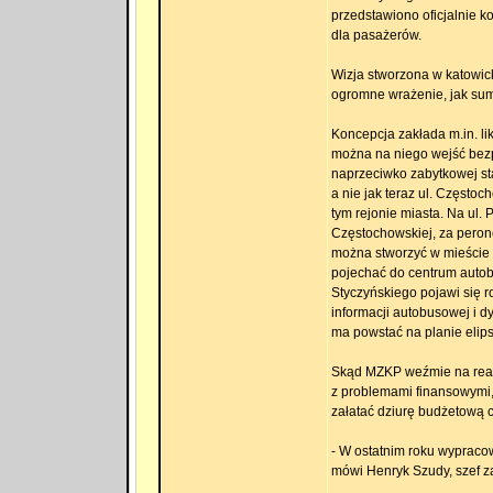
przedstawiono oficjalnie
dla pasażerów.
Wizja stworzona w katowic
ogromne wrażenie, jak suma 
Koncepcja zakłada m.in. l
można na niego wejść bezp
naprzeciwko zabytkowej sta
a nie jak teraz ul. Częst
tym rejonie miasta. Na ul. P
Częstochowskiej, za peron
można stworzyć w mieście s
pojechać do centrum autobu
Styczyńskiego pojawi się 
informacji autobusowej i dy
ma powstać na planie elips
Skąd MZKP weźmie na reali
z problemami finansowymi,
załatać dziurę budżetową 
- W ostatnim roku wypracow
mówi Henryk Szudy, szef 