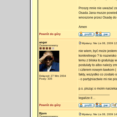
Proszę mnie nie uważać za 
Osada Jana musze powiedzie
wnoszone przez Osadę do 
Amen
Powrót do góry
anger
Wysłany: Nie Lis 08, 2009 12
Zaawansowany
nie wiem, być może jestem
konkretnego ? to nazwisko t
temu z bliska to gratuluję w
postulaty to albo należy z
i czterem nowym ławkom ( 
fakty, wszystko co zostało
Dołączył: 27 Wrz 2004
Posty: 335
- o partyjniactwie mi nie pi
p.s. pisząc o moim narzeka
_________________
legalize it ...
Powrót do góry
Bjorn
Wysłany: Nie Lis 08, 2009 14
Zaawansowany