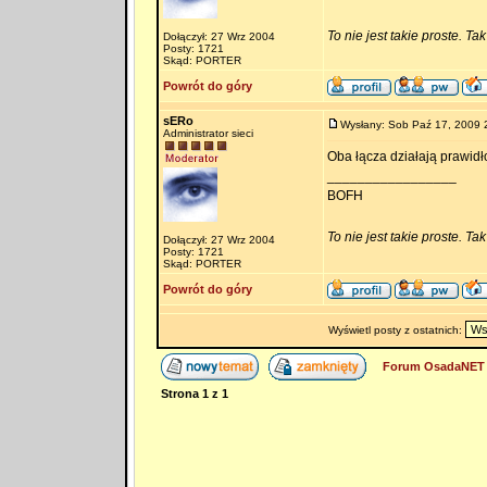
To nie jest takie proste. Ta
Dołączył: 27 Wrz 2004
Posty: 1721
Skąd: PORTER
Powrót do góry
sERo
Wysłany: Sob Paź 17, 2009 
Administrator sieci
Oba łącza działają prawidł
_________________
BOFH
To nie jest takie proste. Ta
Dołączył: 27 Wrz 2004
Posty: 1721
Skąd: PORTER
Powrót do góry
Wyświetl posty z ostatnich:
Forum OsadaNET 
Strona
1
z
1