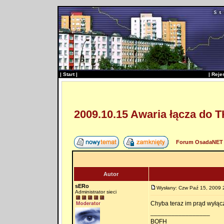
|
Start
|
|
Reje
2009.10.15 Awaria łącza do 
Forum OsadaNET 
Autor
sERo
Wysłany: Czw Paź 15, 2009 
Administrator sieci
Chyba teraz im prąd wyłąc
_________________
BOFH