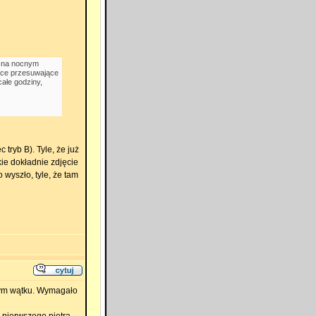
d na nocnym
zące przesuwające
całe godziny,
 tryb B). Tyle, że już
kie dokładnie zdjęcie
 wyszło, tyle, że tam
tym wątku. Wymagało