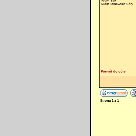
Posty: 350
Skąd: Tarnowskie Góry
Powrót do góry
Strona
1
z
1