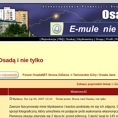
|
Rejestracja
|
FAQ
|
Szukaj
|
Użytkownicy
|
Grupy
|
Profil
|
P
sadą i nie tylko
Forum OsadaNET Strona Główna
->
Tarnowskie Góry / Osada Jana
Zobacz poprzedni temat
::
Zo
Wiadomość
Wysłany: Sro Lip 04, 2007 13:10
Temat postu: Burza nad Osadą i nie tylko
Zawsze fascynowały mnie błyskawice i bardzo podobały mi się ich zdjęcia
sprzęt fotograficzny, który umożliwia mi podjęcie prób wykonania własnoręcz
Pierwsza okazja zdarzyła się 2 lipca br. przed północą. Całość sesji to 145 z