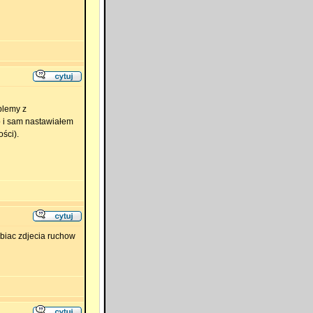
blemy z
o i sam nastawiałem
ści).
obiac zdjecia ruchow