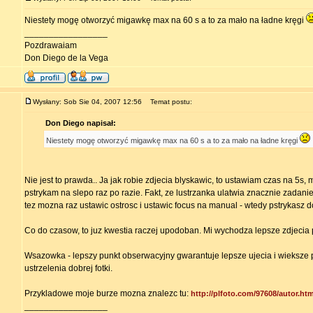
Niestety mogę otworzyć migawkę max na 60 s a to za mało na ładne kręgi
_________________
Pozdrawaiam
Don Diego de la Vega
Wysłany: Sob Sie 04, 2007 12:56
Temat postu:
Don Diego napisał:
Niestety mogę otworzyć migawkę max na 60 s a to za mało na ładne kręgi
Nie jest to prawda.. Ja jak robie zdjecia blyskawic, to ustawiam czas na 5s, 
pstrykam na slepo raz po razie. Fakt, ze lustrzanka ulatwia znacznie zadani
tez mozna raz ustawic ostrosc i ustawic focus na manual - wtedy pstrykasz d
Co do czasow, to juz kwestia raczej upodoban. Mi wychodza lepsze zdjecia p
Wsazowka - lepszy punkt obserwacyjny gwarantuje lepsze ujecia i wieksz
ustrzelenia dobrej fotki.
Przykladowe moje burze mozna znalezc tu:
http://plfoto.com/97608/autor.htm
_________________