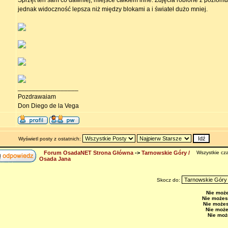
Sprzęt ten sam co dawniej, miejsce całkiem inne. Zdjęcia robione z poziomu
jednak widoczność lepsza niż między blokami a i świateł dużo mniej.
_________________
Pozdrawaiam
Don Diego de la Vega
Wyświetl posty z ostatnich:
Forum OsadaNET Strona Główna
->
Tarnowskie Góry /
Wszystkie cza
Osada Jana
Skocz do:
Nie moż
Nie możes
Nie może
Nie moż
Nie moż