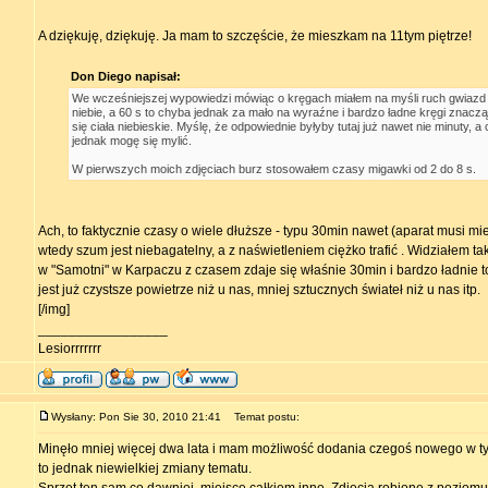
A dziękuję, dziękuję. Ja mam to szczęście, że mieszkam na 11tym piętrze!
Don Diego napisał:
We wcześniejszej wypowiedzi mówiąc o kręgach miałem na myśli ruch gwiaz
niebie, a 60 s to chyba jednak za mało na wyraźne i bardzo ładne kręgi znac
się ciała niebieskie. Myślę, że odpowiednie byłyby tutaj już nawet nie minuty, a 
jednak mogę się mylić.
W pierwszych moich zdjęciach burz stosowałem czasy migawki od 2 do 8 s.
Ach, to faktycznie czasy o wiele dłuższe - typu 30min nawet (aparat musi miec
wtedy szum jest niebagatelny, a z naświetleniem ciężko trafić . Widziałem ta
w "Samotni" w Karpaczu z czasem zdaje się właśnie 30min i bardzo ładnie to
jest już czystsze powietrze niż u nas, mniej sztucznych świateł niż u nas itp.
[/img]
_________________
Lesiorrrrrrr
Wysłany: Pon Sie 30, 2010 21:41
Temat postu:
Minęło mniej więcej dwa lata i mam możliwość dodania czegoś nowego w 
to jednak niewielkiej zmiany tematu.