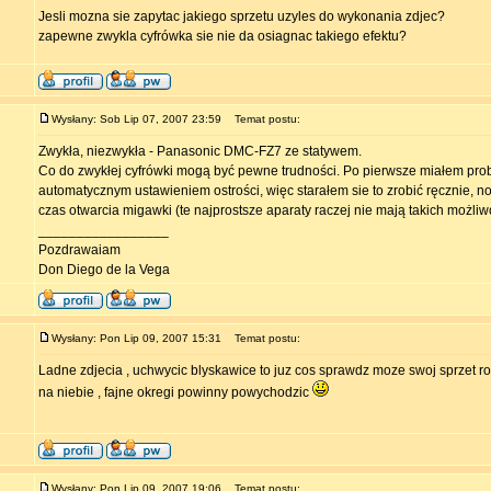
Jesli mozna sie zapytac jakiego sprzetu uzyles do wykonania zdjec?
zapewne zwykla cyfrówka sie nie da osiagnac takiego efektu?
Wysłany: Sob Lip 07, 2007 23:59
Temat postu:
Zwykła, niezwykła - Panasonic DMC-FZ7 ze statywem.
Co do zwykłej cyfrówki mogą być pewne trudności. Po pierwsze miałem pro
automatycznym ustawieniem ostrości, więc starałem sie to zrobić ręcznie, n
czas otwarcia migawki (te najprostsze aparaty raczej nie mają takich możliwo
_________________
Pozdrawaiam
Don Diego de la Vega
Wysłany: Pon Lip 09, 2007 15:31
Temat postu:
Ladne zdjecia , uchwycic blyskawice to juz cos sprawdz moze swoj sprzet r
na niebie , fajne okregi powinny powychodzic
Wysłany: Pon Lip 09, 2007 19:06
Temat postu: