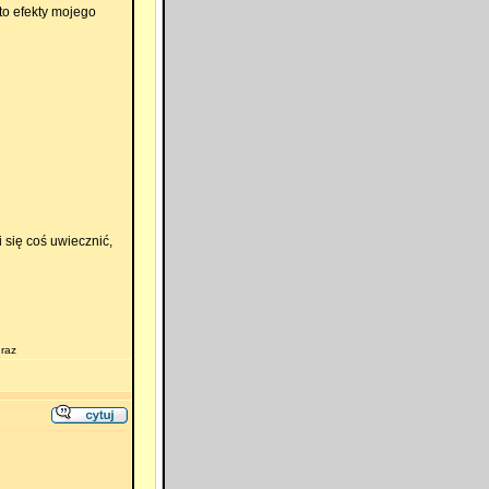
to efekty mojego
się coś uwiecznić,
 raz