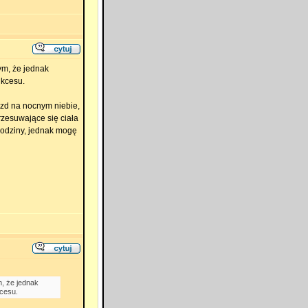
ym, że jednak
ukcesu.
zd na nocnym niebie,
rzesuwające się ciała
 godziny, jednak mogę
m, że jednak
kcesu.