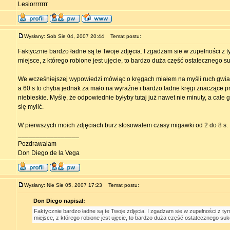
Lesiorrrrrrr
Wysłany: Sob Sie 04, 2007 20:44
Temat postu:
Faktycznie bardzo ładne są te Twoje zdjęcia. I zgadzam sie w zupełności z t
miejsce, z którego robione jest ujęcie, to bardzo duża część ostatecznego s
We wcześniejszej wypowiedzi mówiąc o kręgach miałem na myśli ruch gwia
a 60 s to chyba jednak za mało na wyraźne i bardzo ładne kręgi znaczące p
niebieskie. Myślę, że odpowiednie byłyby tutaj już nawet nie minuty, a całe
się mylić.
W pierwszych moich zdjęciach burz stosowałem czasy migawki od 2 do 8 s.
_________________
Pozdrawaiam
Don Diego de la Vega
Wysłany: Nie Sie 05, 2007 17:23
Temat postu:
Don Diego napisał:
Faktycznie bardzo ładne są te Twoje zdjęcia. I zgadzam sie w zupełności z ty
miejsce, z którego robione jest ujęcie, to bardzo duża część ostatecznego su