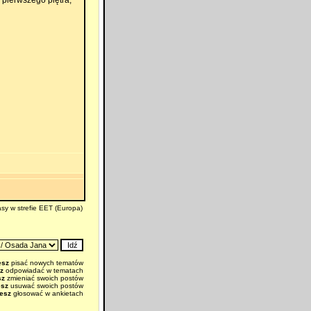
 pierwszego piętra,
sy w strefie EET (Europa)
esz
pisać nowych tematów
z
odpowiadać w tematach
sz
zmieniać swoich postów
esz
usuwać swoich postów
esz
głosować w ankietach