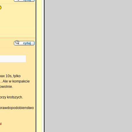
max 10s, tylko
e.. Ale w kompakcie
owolnie.
rzy krotszych.
e prawdopodobienstwo
l