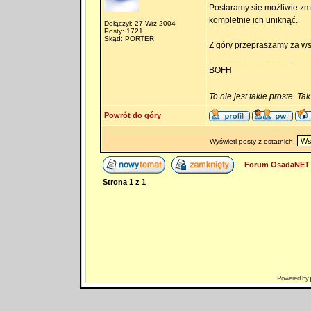
Postaramy się możliwie zmi
kompletnie ich uniknąć.
Dołączył: 27 Wrz 2004
Posty: 1721
Skąd: PORTER
Z góry przepraszamy za wsz
_________________
BOFH
To nie jest takie proste. Ta
Powrót do góry
Wyświetl posty z ostatnich:
Forum OsadaNET 
Strona
1
z
1
Powered by