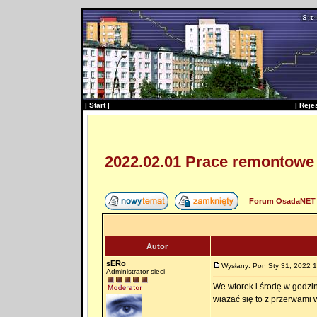
|
Start
|
|
Reje
2022.02.01 Prace remontowe 
Forum OsadaNET 
Autor
sERo
Wysłany: Pon Sty 31, 2022 
Administrator sieci
We wtorek i środę w godzi
wiazać się to z przerwami w 