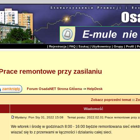
|
Rejestracja
|
FAQ
|
Szukaj
|
Użytkownicy
|
Grupy
|
Profil
|
P
 Prace remontowe przy zasilaniu
Forum OsadaNET Strona Główna
->
HelpDesk
Zobacz poprzedni temat
::
Zo
Wiadomość
Wysłany: Pon Sty 31, 2022 15:08
Temat postu: 2022.02.01 Prace remontowe przy za
We wtorek i środę w godzinach 8:00 - 16:00 będzie remontowana sieć elekt
wiazać się to z przerwami w łączności i dzialaniu całej sieci.