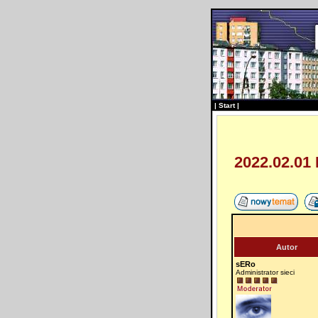
|
Start
|
2022.02.01
Autor
sERo
Administrator sieci