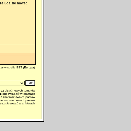
że uda się nawet
sy w strefie EET (Europa)
esz
pisać nowych tematów
z
odpowiadać w tematach
sz
zmieniać swoich postów
esz
usuwać swoich postów
esz
głosować w ankietach