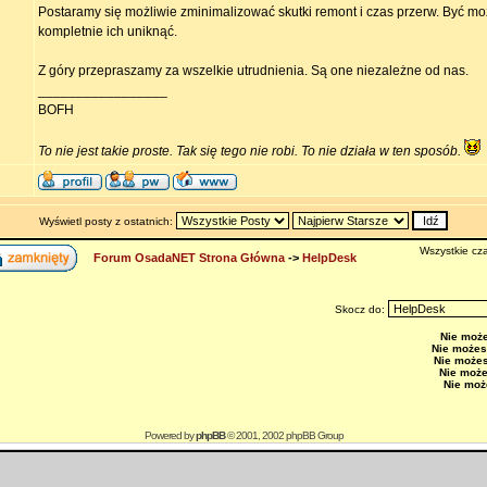
Postaramy się możliwie zminimalizować skutki remont i czas przerw. Być mo
kompletnie ich uniknąć.
Z góry przepraszamy za wszelkie utrudnienia. Są one niezależne od nas.
_________________
BOFH
To nie jest takie proste. Tak się tego nie robi. To nie działa w ten sposób.
Wyświetl posty z ostatnich:
Wszystkie cza
Forum OsadaNET Strona Główna
->
HelpDesk
Skocz do:
Nie moż
Nie możes
Nie może
Nie moż
Nie moż
Powered by
phpBB
© 2001, 2002 phpBB Group