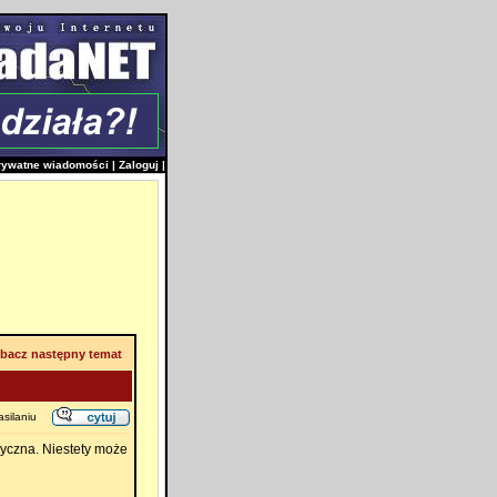
rywatne wiadomości
|
Zaloguj
|
bacz następny temat
silaniu
ryczna. Niestety może