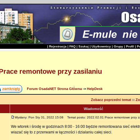
|
Rejestracja
|
FAQ
|
Szukaj
|
Użytkownicy
|
Grupy
|
Profil
|
P
 Prace remontowe przy zasilaniu
Forum OsadaNET Strona Główna
->
HelpDesk
Zobacz poprzedni temat
::
Zo
Wiadomość
Wysłany: Pon Sty 31, 2022 15:08
Temat postu: 2022.02.01 Prace remontowe przy za
We wtorek i środę w godzinach 8:00 - 16:00 będzie remontowana sieć elekt
wiazać się to z przerwami w łączności i dzialaniu całej sieci.