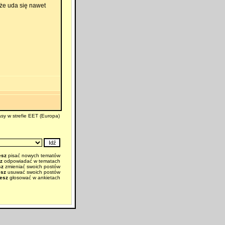
że uda się nawet
sy w strefie EET (Europa)
esz
pisać nowych tematów
z
odpowiadać w tematach
sz
zmieniać swoich postów
esz
usuwać swoich postów
esz
głosować w ankietach