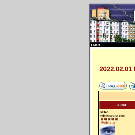
|
Start
|
2022.02.01
Autor
sERo
Administrator sieci