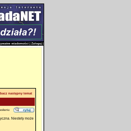
rywatne wiadomości
|
Zaloguj
|
bacz następny temat
silaniu
ryczna. Niestety może