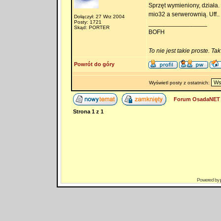
Sprzęt wymieniony, działa
mio32 a serwerownią. Uff..
Dołączył: 27 Wrz 2004
Posty: 1721
_________________
Skąd: PORTER
BOFH
To nie jest takie proste. Ta
Powrót do góry
Wyświetl posty z ostatnich:
Forum OsadaNET 
Strona
1
z
1
Powered by