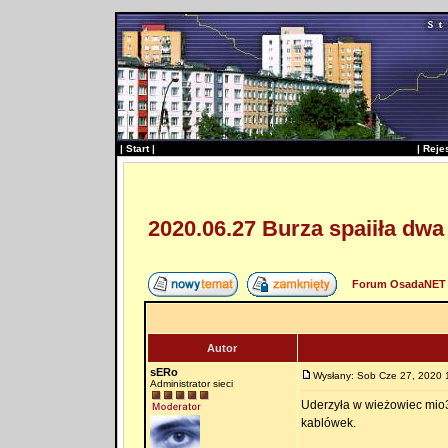
|
Start
|
|
Reje
2020.06.27 Burza spaiiła dwa
Forum OsadaNET 
Autor
sERo
Wysłany: Sob Cze 27, 2020 
Administrator sieci
Uderzyła w wieżowiec mio32
kablówek.