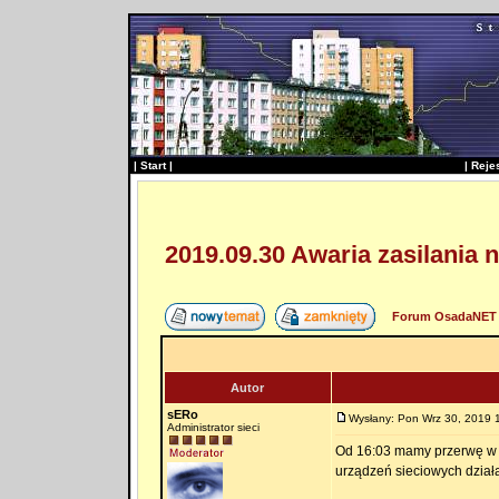
|
Start
|
|
Reje
2019.09.30 Awaria zasilania 
Forum OsadaNET 
Autor
sERo
Wysłany: Pon Wrz 30, 2019 
Administrator sieci
Od 16:03 mamy przerwę w d
urządzeń sieciowych dział