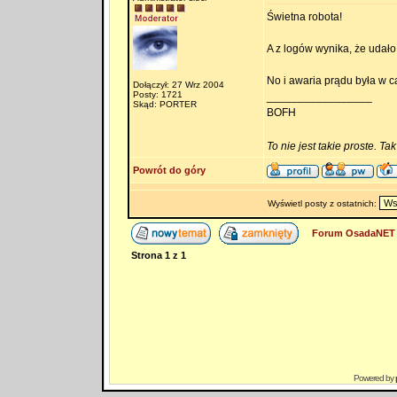
Świetna robota!
A z logów wynika, że udał
No i awaria prądu była w c
Dołączył: 27 Wrz 2004
Posty: 1721
_________________
Skąd: PORTER
BOFH
To nie jest takie proste. Ta
Powrót do góry
Wyświetl posty z ostatnich:
Forum OsadaNET 
Strona
1
z
1
Powered by