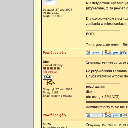
Niestety powoli wyczerpują 
przywrcone, to za pewien 
Dołączył: 27 Wrz 2004
Posty: 1721
Skąd: PORTER
Dla użytkowników sieci i cz
zasilania w mieszkaniach.
_________________
BOFH
To nie jest takie proste. Ta
Powrót do góry
Dick
Wysłany: Pon Wrz 30, 2019 
Zarząd Główny
Po przywróceniu zasilania 
Chyba wszystko wróciło do
_________________
pozdrawiam
Dołączył: 27 Wrz 2004
dick
Posty: 1183
Skąd: jestem z miasta :)
(do usług + 22% VAT)
=====================
Administratorzy to się nie zn
Powrót do góry
sERo
Wysłany: Pon Wrz 30, 2019 
Administrator sieci