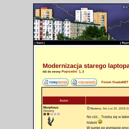
|
Start
|
|
Reje
Modernizacja starego laptopa
Poprzedni
1
Idź do strony
,
2
Forum OsadaNET 
Autor
Morpheus
Wysłany: Sro Lut 20, 2019 2
Aktywny
No cóż... Trzeba się w tak
historii
W sumie po wymianie proce