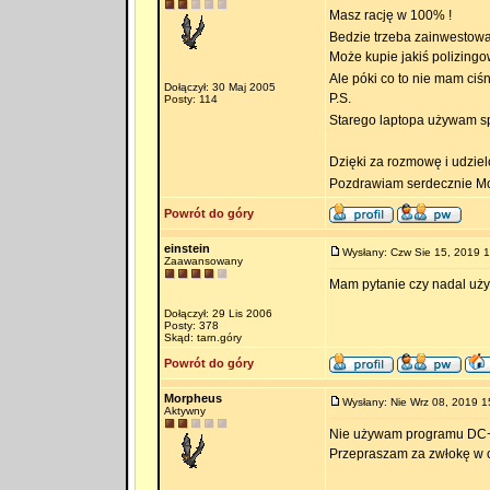
Masz rację w 100% !
Bedzie trzeba zainwestow
Może kupie jakiś polizingo
Ale póki co to nie mam ciś
Dołączył: 30 Maj 2005
P.S.
Posty: 114
Starego laptopa używam 
Dzięki za rozmowę i udziel
Pozdrawiam serdecznie M
Powrót do góry
einstein
Wysłany: Czw Sie 15, 2019 
Zaawansowany
Mam pytanie czy nadal uż
Dołączył: 29 Lis 2006
Posty: 378
Skąd: tarn.góry
Powrót do góry
Morpheus
Wysłany: Nie Wrz 08, 2019 1
Aktywny
Nie używam programu DC
Przepraszam za zwłokę w 