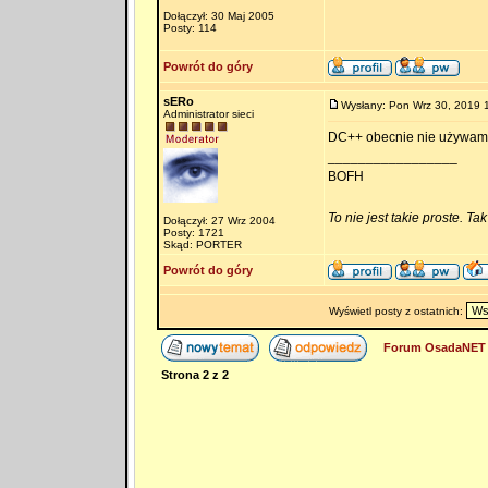
Dołączył: 30 Maj 2005
Posty: 114
Powrót do góry
sERo
Wysłany: Pon Wrz 30, 2019 
Administrator sieci
DC++ obecnie nie używam
_________________
BOFH
To nie jest takie proste. Ta
Dołączył: 27 Wrz 2004
Posty: 1721
Skąd: PORTER
Powrót do góry
Wyświetl posty z ostatnich:
Forum OsadaNET 
Strona
2
z
2