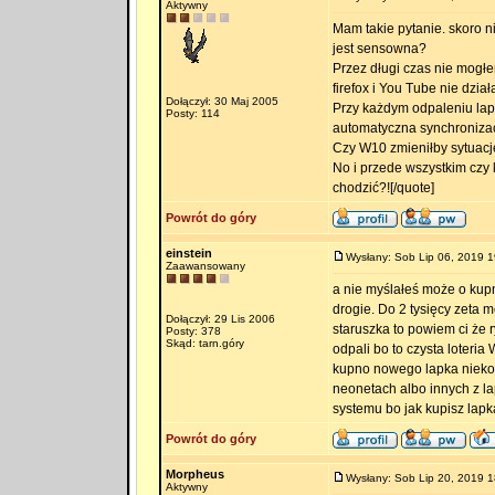
Aktywny
Mam takie pytanie. skoro 
jest sensowna?
Przez długi czas nie mogłe
firefox i You Tube nie dzi
Dołączył: 30 Maj 2005
Przy każdym odpaleniu lap
Posty: 114
automatyczna synchronizacj
Czy W10 zmieniłby sytuacj
No i przede wszystkim czy
chodzić?![/quote]
Powrót do góry
einstein
Wysłany: Sob Lip 06, 2019 1
Zaawansowany
a nie myślałeś może o kupn
drogie. Do 2 tysięcy zeta 
Dołączył: 29 Lis 2006
staruszka to powiem ci że 
Posty: 378
Skąd: tarn.góry
odpali bo to czysta loteria
kupno nowego lapka niekon
neonetach albo innych z lap
systemu bo jak kupisz lapk
Powrót do góry
Morpheus
Wysłany: Sob Lip 20, 2019 1
Aktywny