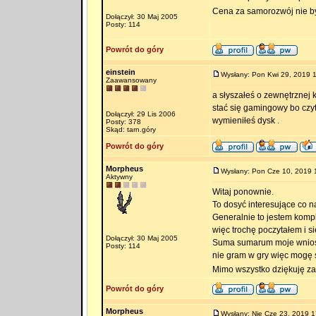
Cena za samorozwój nie by
Dołączył: 30 Maj 2005
Posty: 114
Powrót do góry
einstein
Wysłany: Pon Kwi 29, 2019 
Zaawansowany
a słyszałeś o zewnętrznej k
stać się gamingowy bo czyta
Dołączył: 29 Lis 2006
wymieniłeś dysk .
Posty: 378
Skąd: tarn.góry
Powrót do góry
Morpheus
Wysłany: Pon Cze 10, 2019 
Aktywny
Witaj ponownie.
To dosyć interesujące co n
Generalnie to jestem komp
więc trochę poczytałem i s
Dołączył: 30 Maj 2005
Suma sumarum moje wnioski 
Posty: 114
nie gram w gry więc mogę s
Mimo wszystko dziękuję za
Powrót do góry
Morpheus
Wysłany: Nie Cze 23, 2019 1