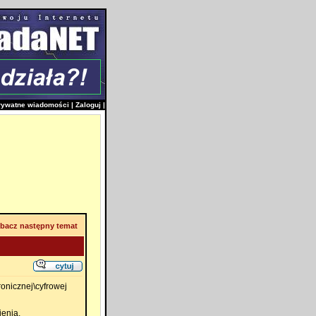
rywatne wiadomości
|
Zaloguj
|
bacz następny temat
ronicznej\cyfrowej
enia.