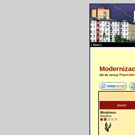
|
Start
|
Modernizacj
Poprzedn
Idź do strony
Autor
Morpheus
Aktywny