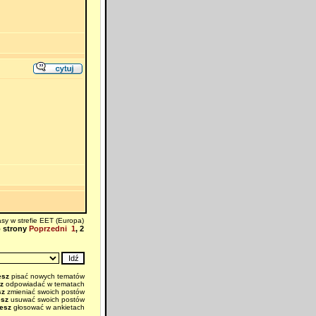
sy w strefie EET (Europa)
o strony
Poprzedni
1
,
2
esz
pisać nowych tematów
z
odpowiadać w tematach
sz
zmieniać swoich postów
esz
usuwać swoich postów
esz
głosować w ankietach