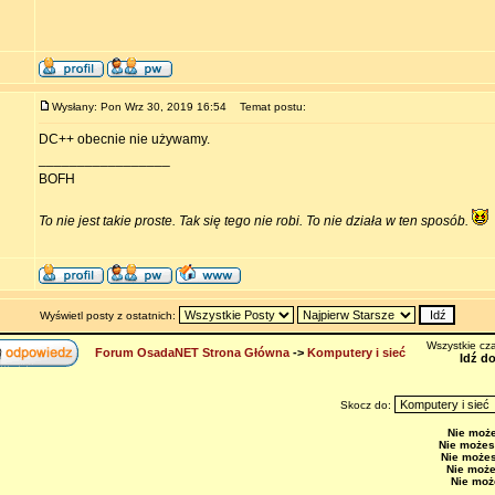
Wysłany: Pon Wrz 30, 2019 16:54
Temat postu:
DC++ obecnie nie używamy.
_________________
BOFH
To nie jest takie proste. Tak się tego nie robi. To nie działa w ten sposób.
Wyświetl posty z ostatnich:
Wszystkie cza
Forum OsadaNET Strona Główna
->
Komputery i sieć
Idź d
Skocz do:
Nie moż
Nie możes
Nie może
Nie moż
Nie moż