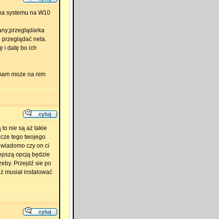
ana systemu na W10
rany;przeglądarka
ę przeglądać neta.
i datę bo ich
e mam może na nim
to nie są aż takie
zcze tego twojego
 wiadomo czy on ci
lepszą opcją będzie
eby. Przejdź sie po
uż musiał instalować