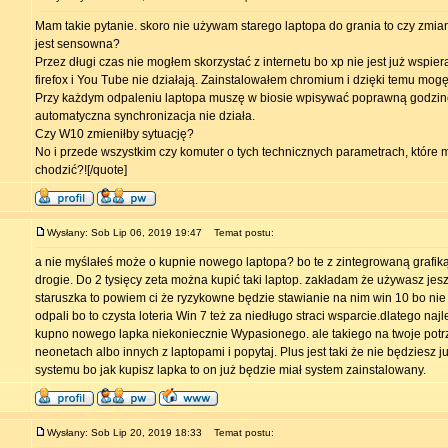
Mam takie pytanie. skoro nie używam starego laptopa do grania to czy zmi
jest sensowna?
Przez długi czas nie mogłem skorzystać z internetu bo xp nie jest już wspie
firefox i You Tube nie działają. Zainstalowałem chromium i dzięki temu mog
Przy każdym odpaleniu laptopa muszę w biosie wpisywać poprawną godzinę 
automatyczna synchronizacja nie działa.
Czy W10 zmieniłby sytuację?
No i przede wszystkim czy komuter o tych technicznych parametrach, któr
chodzić?![/quote]
Wysłany: Sob Lip 06, 2019 19:47
Temat postu:
a nie myślałeś może o kupnie nowego laptopa? bo te z zintegrowaną grafiką 
drogie. Do 2 tysięcy zeta można kupić taki laptop. zakładam że używasz jes
staruszka to powiem ci że ryzykowne będzie stawianie na nim win 10 bo nie
odpali bo to czysta loteria Win 7 też za niedługo straci wsparcie.dlatego naj
kupno nowego lapka niekoniecznie Wypasionego. ale takiego na twoje potrz
neonetach albo innych z laptopami i popytaj. Plus jest taki że nie będziesz j
systemu bo jak kupisz lapka to on już będzie miał system zainstalowany.
Wysłany: Sob Lip 20, 2019 18:33
Temat postu: