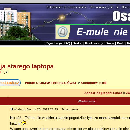
|
Rejestracja
|
FAQ
|
Szukaj
|
Użytkownicy
|
Grupy
|
Profil
|
P
a starego laptopa.
i
1
,
2
Forum OsadaNET Strona Główna
->
Komputery i sieć
Zobacz poprzedni temat
::
Zo
Wiadomość
Wysłany: Sro Lut 20, 2019 22:45
Temat postu:
No cóż... Trzeba się w takim układzie pogodzić z tym, że mam kawałek elekt
historii
W sumie po wymianie procesora na nieco lepszy nie spodziewałem się olśni