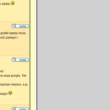
o efektu
 grafiki laptop może
lość pamięci i
ej!
ma wuja googla. Tak
ajmuje miejsce, a ja
owego!