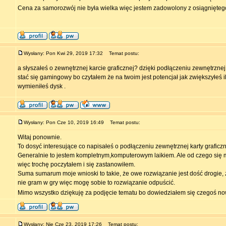
Cena za samorozwój nie była wielka więc jestem zadowolony z osiągnięteg
Wysłany: Pon Kwi 29, 2019 17:32
Temat postu:
a słyszałeś o zewnętrznej karcie graficznej? dzięki podłączeniu zewnętrznej
stać się gamingowy bo czytałem że na twoim jest potencjał jak zwiększyłeś i
wymieniłeś dysk .
Wysłany: Pon Cze 10, 2019 16:49
Temat postu:
Witaj ponownie.
To dosyć interesujące co napisałeś o podłączeniu zewnętrznej karty graficzn
Generalnie to jestem kompletnym,komputerowym laikiem. Ale od czego się 
więc trochę poczytałem i się zastanowiłem.
Suma sumarum moje wnioski to takie, że owe rozwiązanie jest dość drogie, z
nie gram w gry więc mogę sobie to rozwiązanie odpuścić.
Mimo wszystko dziękuję za podjęcie tematu bo dowiedziałem się czegoś n
Wysłany: Nie Cze 23, 2019 17:26
Temat postu: