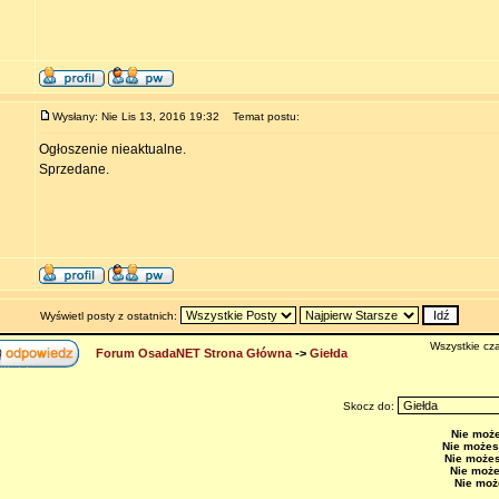
Wysłany: Nie Lis 13, 2016 19:32
Temat postu:
Ogłoszenie nieaktualne.
Sprzedane.
Wyświetl posty z ostatnich:
Wszystkie cza
Forum OsadaNET Strona Główna
->
Giełda
Skocz do:
Nie moż
Nie możes
Nie może
Nie moż
Nie moż