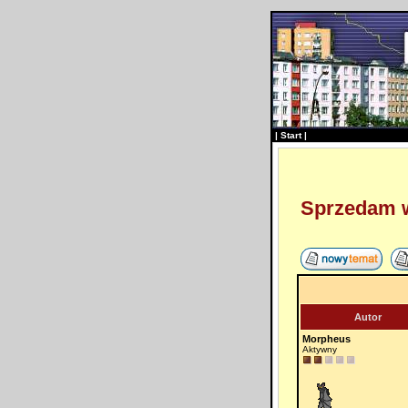
|
Start
|
Sprzedam w
Autor
Morpheus
Aktywny