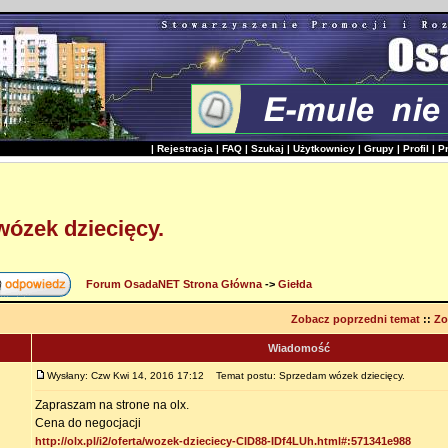
|
Rejestracja
|
FAQ
|
Szukaj
|
Użytkownicy
|
Grupy
|
Profil
|
P
ózek dziecięcy.
Forum OsadaNET Strona Główna
->
Giełda
Zobacz poprzedni temat
::
Zo
Wiadomość
Wysłany: Czw Kwi 14, 2016 17:12
Temat postu: Sprzedam wózek dziecięcy.
Zapraszam na strone na olx.
Cena do negocjacji
http://olx.pl/i2/oferta/wozek-dzieciecy-CID88-IDf4LUh.html#:571341e988