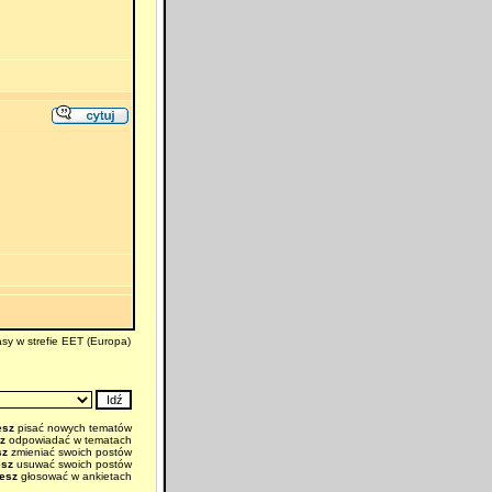
sy w strefie EET (Europa)
esz
pisać nowych tematów
z
odpowiadać w tematach
sz
zmieniać swoich postów
esz
usuwać swoich postów
esz
głosować w ankietach