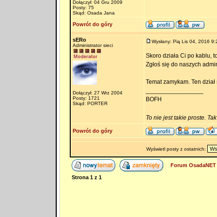
Dołączył: 04 Gru 2009
Posty: 75
Skąd: Osada Jana
Powrót do góry
sERo
Wysłany: Pią Lis 04, 2016 9:
Administrator sieci
Skoro działa Ci po kablu, t
Zgłoś się do naszych admin
Temat zamykam. Ten dział s
_________________
Dołączył: 27 Wrz 2004
Posty: 1721
BOFH
Skąd: PORTER
To nie jest takie proste. Ta
Powrót do góry
Wyświetl posty z ostatnich:
Forum OsadaNET 
Strona
1
z
1