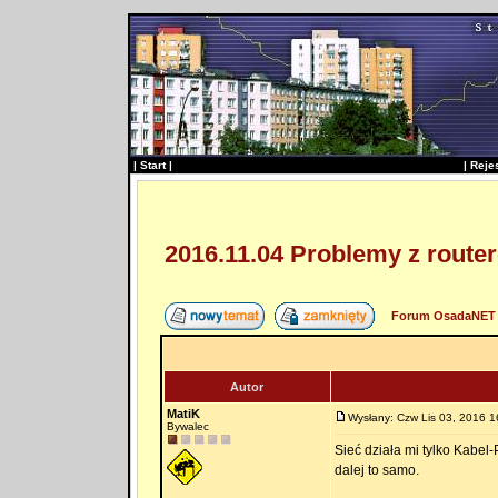
|
Start
|
|
Reje
2016.11.04 Problemy z rou
Forum OsadaNET 
Autor
MatiK
Wysłany: Czw Lis 03, 2016 1
Bywalec
Sieć działa mi tylko Kabel
dalej to samo.