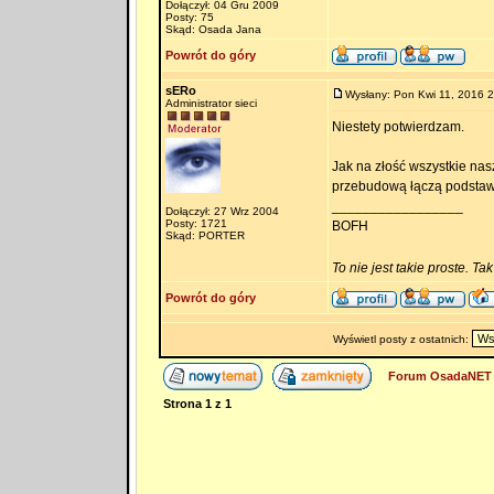
Dołączył: 04 Gru 2009
Posty: 75
Skąd: Osada Jana
Powrót do góry
sERo
Wysłany: Pon Kwi 11, 2016 
Administrator sieci
Niestety potwierdzam.
Jak na złość wszystkie nas
przebudową łączą podsta
_________________
Dołączył: 27 Wrz 2004
Posty: 1721
BOFH
Skąd: PORTER
To nie jest takie proste. Ta
Powrót do góry
Wyświetl posty z ostatnich:
Forum OsadaNET 
Strona
1
z
1