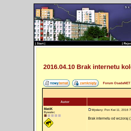
|
Start
|
|
Reje
2016.04.10 Brak internetu ko
Forum OsadaNET 
Autor
MatiK
Wysłany: Pon Kwi 11, 2016 7
Bywalec
Brak internetu od wczoraj (