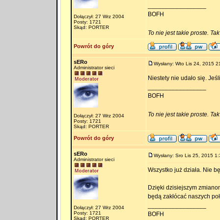
_________________
BOFH
Dołączył: 27 Wrz 2004
Posty: 1721
Skąd: PORTER
To nie jest takie proste. Ta
Powrót do góry
sERo
Wysłany: Wto Lis 24, 2015 2
Administrator sieci
Niestety nie udało się. Jeś
_________________
BOFH
To nie jest takie proste. Ta
Dołączył: 27 Wrz 2004
Posty: 1721
Skąd: PORTER
Powrót do góry
sERo
Wysłany: Sro Lis 25, 2015 1:
Administrator sieci
Wszystko już działa. Nie b
Dzięki dzisiejszym zmianom
będą zakłócać naszych po
_________________
Dołączył: 27 Wrz 2004
Posty: 1721
BOFH
Skąd: PORTER