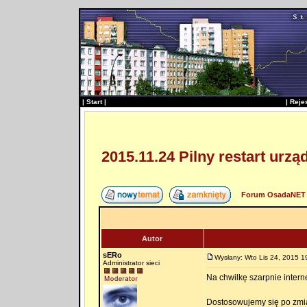
|
Start
|
|
Reje
2015.11.24 Pilny restart urz
Forum OsadaNET 
Autor
sERo
Wysłany: Wto Lis 24, 2015 1
Administrator sieci
Na chwilkę szarpnie intern
Dostosowujemy się po zmia