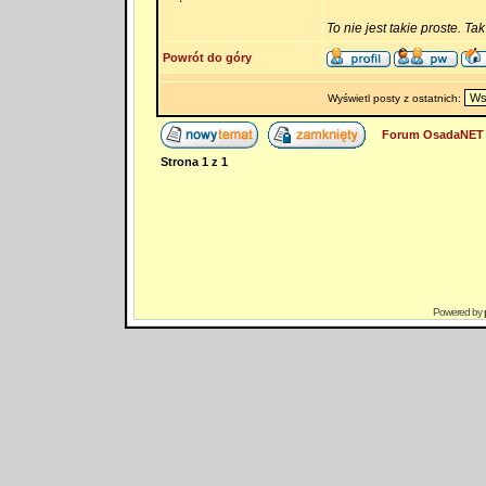
To nie jest takie proste. Ta
Powrót do góry
Wyświetl posty z ostatnich:
Forum OsadaNET 
Strona
1
z
1
Powered by