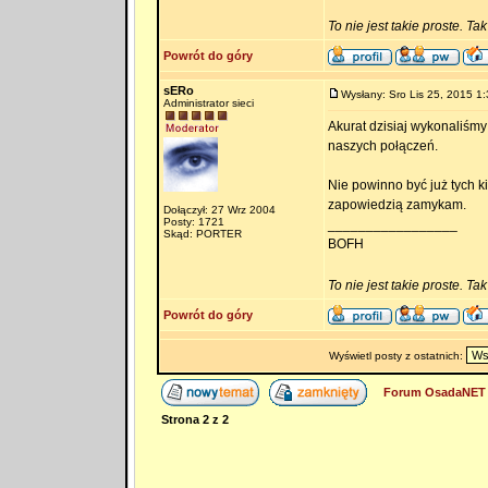
To nie jest takie proste. Ta
Powrót do góry
sERo
Wysłany: Sro Lis 25, 2015 1:
Administrator sieci
Akurat dzisiaj wykonaliśm
naszych połączeń.
Nie powinno być już tych k
zapowiedzią zamykam.
Dołączył: 27 Wrz 2004
Posty: 1721
_________________
Skąd: PORTER
BOFH
To nie jest takie proste. Ta
Powrót do góry
Wyświetl posty z ostatnich:
Forum OsadaNET 
Strona
2
z
2