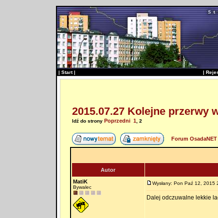
|
Start
|
|
Reje
2015.07.27 Kolejne przerwy 
Poprzedni
1
Idź do strony
,
2
Forum OsadaNET 
Autor
MatiK
Wysłany: Pon Paź 12, 2015 
Bywalec
Dalej odczuwalne lekkie lag