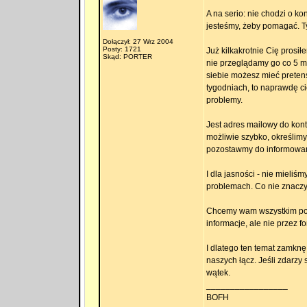
A na serio: nie chodzi o ko
jesteśmy, żeby pomagać. T
Dołączył: 27 Wrz 2004
Posty: 1721
Już kilkakrotnie Cię prosi
Skąd: PORTER
nie przeglądamy go co 5 mi
siebie możesz mieć pretensj
tygodniach, to naprawdę cię
problemy.
Jest adres mailowy do kon
możliwie szybko, określim
pozostawmy do informowania
I dla jasności - nie mieliś
problemach. Co nie znaczy,
Chcemy wam wszystkim pom
informacje, ale nie przez f
I dlatego ten temat zamkn
naszych łącz. Jeśli zdarzy 
wątek.
_________________
BOFH