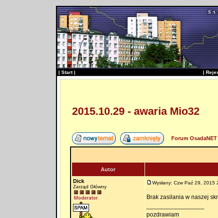
|
Start
|
|
Reje
2015.10.29 - awaria Mio32
Forum OsadaNET 
Autor
Dick
Wysłany: Czw Paź 29, 2015 
Zarząd Główny
Brak zasilania w naszej sk
_________________
pozdrawiam