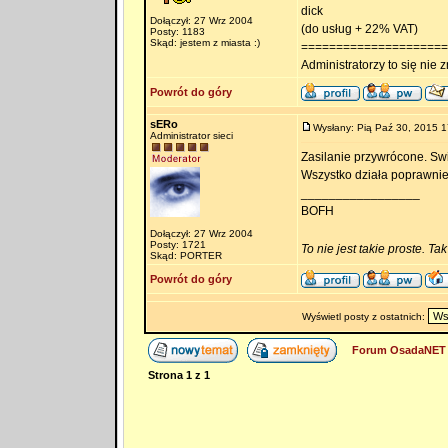
dick
Dołączył: 27 Wrz 2004
(do usług + 22% VAT)
Posty: 1183
Skąd: jestem z miasta :)
=====================
Administratorzy to się nie zn
Powrót do góry
sERo
Wysłany: Pią Paź 30, 2015 1
Administrator sieci
Zasilanie przywrócone. Swi
Wszystko działa poprawnie
_________________
BOFH
Dołączył: 27 Wrz 2004
Posty: 1721
To nie jest takie proste. Ta
Skąd: PORTER
Powrót do góry
Wyświetl posty z ostatnich:
Forum OsadaNET 
Strona
1
z
1