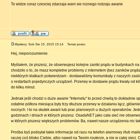
To widze coraz czesciej zdarzaja wam sie roznego rodzaju awarie
Wysłany: Sob Sie 15, 2015 15:14
Temat postu:
Hej, nieporozumienie.
Myślałem, że piszesz, że obserwujesz kolejne zaniki prądu w budynkach na
chodziło o to, że masz kompletne problemy z internetem (bez zaników prądu)
niektórych klatkach potwierdzam - dostawaliśmy komunikaty z naszych zasil
o restartach pojedynczych urządzeń. Przerwy w dostawie prądu trwały od ki
do kilku minut.
Jednak jeśli chodzi o duże awarie "Internetu" to przed chwilą to dokładnie 
ostatnie półtora miesiąca były trzy dłuższe przerwy w działaniu łącz, główn
nocnych. I to na skutek awarii lub prac planowych u dużych operatorów. Jed
godzinach i dniach w których piszesz. OsadaNET jako cała sieć nie obse
w których piszesz większych problemów. Ba, nawet nasze urządzenia nic tak
Prośba byś podsyłał takie informacje od razu na telefon alarmowy i/lub mai
raczej coś blisko Ciebie, albo nawet na Twoim routerze, a nie w całej sieci