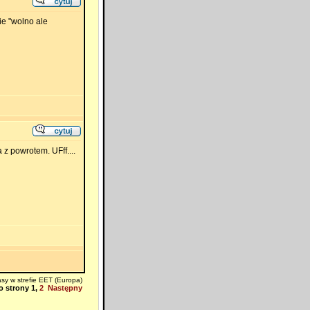
e "wolno ale
z powrotem. UFff....
sy w strefie EET (Europa)
o strony
1
,
2
Następny