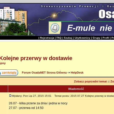
|
Rejestracja
|
FAQ
|
Szukaj
|
Użytkownicy
|
Grupy
|
Profil
|
P
 Kolejne przerwy w dostawie
ępny
Forum OsadaNET Strona Główna
->
HelpDesk
Zobacz poprzedni temat
::
Zo
Wiadomość
Wysłany: Pon Lip 27, 2015 15:01
Temat postu: 2015.07.27 Kolejne przerwy w dosta
26.07 - kilka przerw za dnia i jedna w nocy
27.07 - przerwa od 14:50