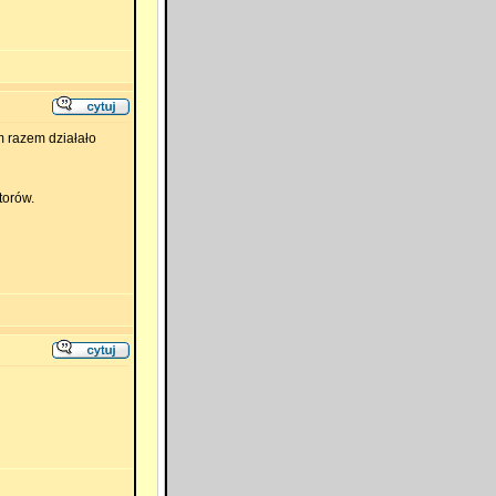
m razem działało
torów.