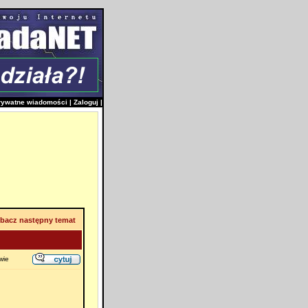
rywatne wiadomości
|
Zaloguj
|
bacz następny temat
wie