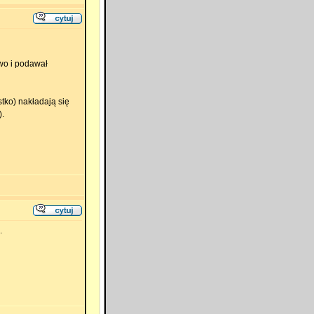
owo i podawał
ko) nakładają się
.
.