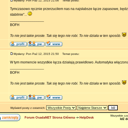
Wysłany: Pon Paź 12, 2015 21:06
Temat postu:
Tymczasowo ręcznie przerzuciłem nas na najsłabsze łącze zapasowe, będzi
stabilnie"...
_________________
BOFH
To nie jest takie proste. Tak się tego nie robi. To nie działa w ten sposób.
Wysłany: Pon Paź 12, 2015 21:50
Temat postu:
W tym momencie wszystkie łącza działają prawidłowo. Automatyka włączona 
_________________
BOFH
To nie jest takie proste. Tak się tego nie robi. To nie działa w ten sposób.
Wyświetl posty z ostatnich:
Wszystkie cza
Forum OsadaNET Strona Główna
->
HelpDesk
Idź d