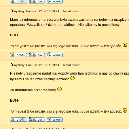
Wysłany: Pon Paź 12, 2015 20:24
Temat postu:
Mam już informacje - przyczyną była awaria zasilania na jednym z urządzeń
operatora. Wszystko już działa prawidłowo. Nie tylko my tu poczuliśmy...
_________________
BOFH
To nie jest takie proste. Tak się tego nie robi. To nie działa w ten sposób.
Wysłany: Pon Paź 12, 2015 20:54
Temat postu:
Niestety urządzenie nadal ma kłopoty, jadą tam technicy, a nas co chwila p
łączami i na ten czas tracimy łączność
.
Za utrudnienia przepraszamy.
_________________
BOFH
To nie jest takie proste. Tak się tego nie robi. To nie działa w ten sposób.