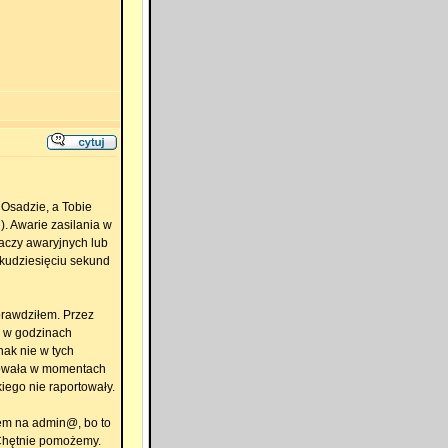
 Osadzie, a Tobie
. Awarie zasilania w
aczy awaryjnych lub
lkudziesięciu sekund
sprawdziłem. Przez
ie w godzinach
nak nie w tych
rwowała w momentach
iego nie raportowały.
lem na admin@, bo to
. Chętnie pomożemy.