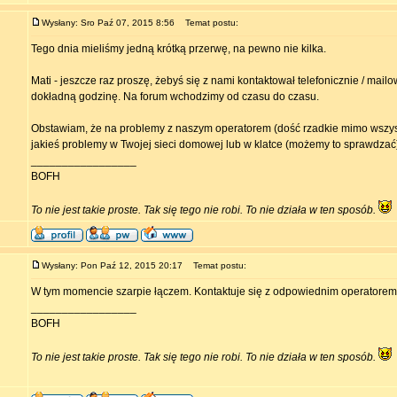
Wysłany: Sro Paź 07, 2015 8:56
Temat postu:
Tego dnia mieliśmy jedną krótką przerwę, na pewno nie kilka.
Mati - jeszcze raz proszę, żebyś się z nami kontaktował telefonicznie / mail
dokładną godzinę. Na forum wchodzimy od czasu do czasu.
Obstawiam, że na problemy z naszym operatorem (dość rzadkie mimo wszyst
jakieś problemy w Twojej sieci domowej lub w klatce (możemy to sprawdzać)
_________________
BOFH
To nie jest takie proste. Tak się tego nie robi. To nie działa w ten sposób.
Wysłany: Pon Paź 12, 2015 20:17
Temat postu:
W tym momencie szarpie łączem. Kontaktuje się z odpowiednim operatorem
_________________
BOFH
To nie jest takie proste. Tak się tego nie robi. To nie działa w ten sposób.