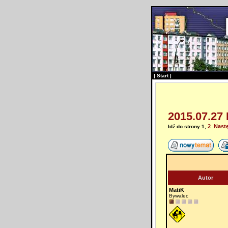
|
Start
|
2015.07.27
2
Nast
Idź do strony
1
,
Autor
MatiK
Bywalec