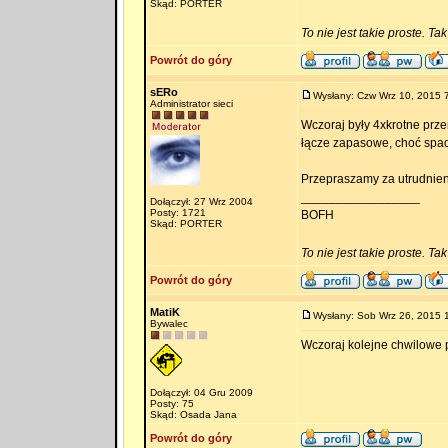
Skąd: PORTER
To nie jest takie proste. Ta
Powrót do góry
sERo
Wysłany: Czw Wrz 10, 2015 
Administrator sieci
Wczoraj były 4xkrotne prze
łącze zapasowe, choć spade
Przepraszamy za utrudnien
_________________
Dołączył: 27 Wrz 2004
Posty: 1721
BOFH
Skąd: PORTER
To nie jest takie proste. Ta
Powrót do góry
MatiK
Wysłany: Sob Wrz 26, 2015 
Bywalec
Wczoraj kolejne chwilowe 
Dołączył: 04 Gru 2009
Posty: 75
Skąd: Osada Jana
Powrót do góry