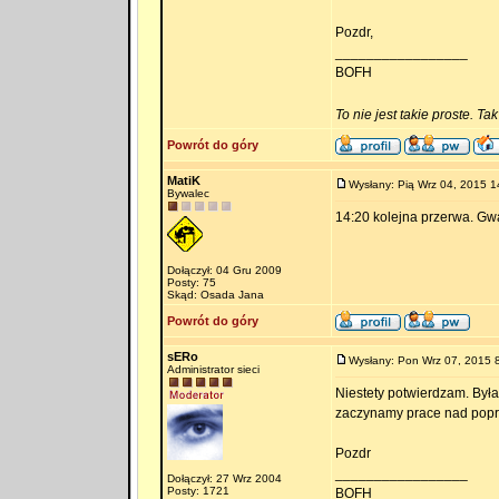
Pozdr,
_________________
BOFH
To nie jest takie proste. Ta
Powrót do góry
MatiK
Wysłany: Pią Wrz 04, 2015 1
Bywalec
14:20 kolejna przerwa. Gwar
Dołączył: 04 Gru 2009
Posty: 75
Skąd: Osada Jana
Powrót do góry
sERo
Wysłany: Pon Wrz 07, 2015 
Administrator sieci
Niestety potwierdzam. Była
zaczynamy prace nad popr
Pozdr
_________________
Dołączył: 27 Wrz 2004
Posty: 1721
BOFH