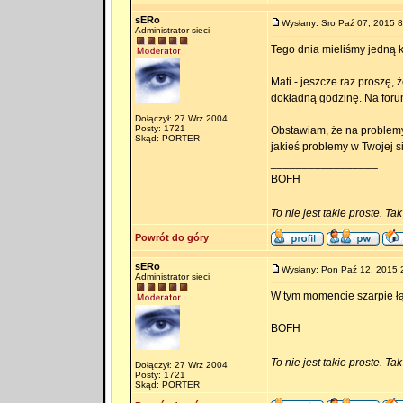
sERo
Wysłany: Sro Paź 07, 2015 8
Administrator sieci
Tego dnia mieliśmy jedną k
Mati - jeszcze raz proszę, 
dokładną godzinę. Na for
Dołączył: 27 Wrz 2004
Posty: 1721
Obstawiam, że na problemy
Skąd: PORTER
jakieś problemy w Twojej s
_________________
BOFH
To nie jest takie proste. Ta
Powrót do góry
sERo
Wysłany: Pon Paź 12, 2015 
Administrator sieci
W tym momencie szarpie łą
_________________
BOFH
To nie jest takie proste. Ta
Dołączył: 27 Wrz 2004
Posty: 1721
Skąd: PORTER