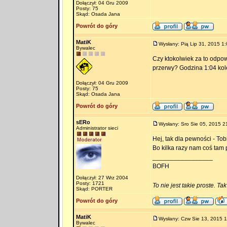
Dołączył: 04 Gru 2009
Posty: 75
Skąd: Osada Jana
Powrót do góry
MatiK
Wysłany: Pią Lip 31, 2015 1:
Bywalec
Czy ktokolwiek za to odpow
przerwy? Godzina 1:04 kol
Dołączył: 04 Gru 2009
Posty: 75
Skąd: Osada Jana
Powrót do góry
sERo
Wysłany: Sro Sie 05, 2015 2
Administrator sieci
Hej, tak dla pewności - To
Bo kilka razy nam coś tam 
_________________
BOFH
Dołączył: 27 Wrz 2004
Posty: 1721
To nie jest takie proste. Ta
Skąd: PORTER
Powrót do góry
MatiK
Wysłany: Czw Sie 13, 2015 
Bywalec