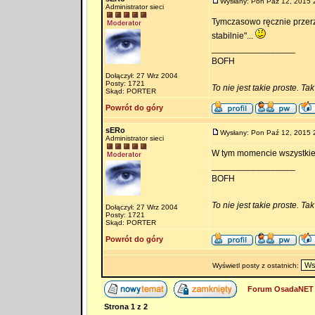
Wysłany: Pon Paź 12, 2015 
Administrator sieci
Tymczasowo ręcznie przerz
stabilnie"...
_________________
BOFH
Dołączył: 27 Wrz 2004
Posty: 1721
To nie jest takie proste. Ta
Skąd: PORTER
Powrót do góry
sERo
Wysłany: Pon Paź 12, 2015 
Administrator sieci
W tym momencie wszystkie 
_________________
BOFH
To nie jest takie proste. Ta
Dołączył: 27 Wrz 2004
Posty: 1721
Skąd: PORTER
Powrót do góry
Wyświetl posty z ostatnich:
Forum OsadaNET 
Strona
1
z
2