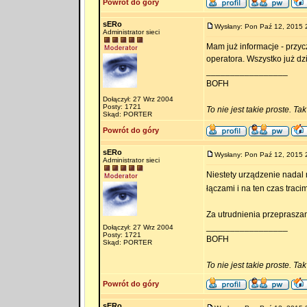
Powrót do góry
sERo
Wysłany: Pon Paź 12, 2015 
Administrator sieci
Mam już informacje - przyc
operatora. Wszystko już dzi
_________________
BOFH
Dołączył: 27 Wrz 2004
Posty: 1721
To nie jest takie proste. Ta
Skąd: PORTER
Powrót do góry
sERo
Wysłany: Pon Paź 12, 2015 
Administrator sieci
Niestety urządzenie nadal 
łączami i na ten czas trac
Za utrudnienia przeprasza
_________________
Dołączył: 27 Wrz 2004
Posty: 1721
BOFH
Skąd: PORTER
To nie jest takie proste. Ta
Powrót do góry
sERo