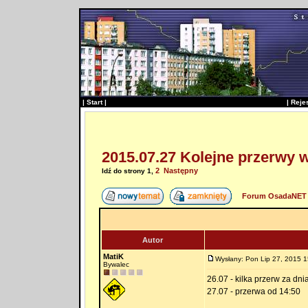
|
Start
|
|
Reje
2015.07.27 Kolejne przerwy 
2
Następny
Idź do strony
1
,
Forum OsadaNET 
Autor
MatiK
Wysłany: Pon Lip 27, 2015 1
Bywalec
26.07 - kilka przerw za dni
27.07 - przerwa od 14:50