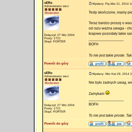
sERo
Wysłany: Pią Mar 21, 2014 1
Administrator sieci
Testy skończone, mamy pie
Teraz bardzo proszę o wasz
od razu ważna uwaga - cho
krajowe pozostały takie sa
Dołączył: 27 Wrz 2004
Posty: 1721
_________________
Skąd: PORTER
BOFH
To nie jest takie proste. Ta
Powrót do góry
sERo
Wysłany: Wto Kwi 29, 2014 
Administrator sieci
Nie było żadnych uwag, wi
Zamykam
.
_________________
BOFH
Dołączył: 27 Wrz 2004
Posty: 1721
Skąd: PORTER
To nie jest takie proste. Ta
Powrót do góry