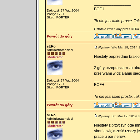
_________________
BOFH
Dołączył: 27 Wrz 2004
Posty: 1721
Skąd: PORTER
To nie jest takie proste. Ta
Ostatnio zmieniony przez sERo 
Powrót do góry
sERo
Wysłany: Wto Mar 18, 2014 
Administrator sieci
Niestety poprzednio brakło
Z góry przepraszam za utr
przerwami w działaniu sieci 
_________________
Dołączył: 27 Wrz 2004
Posty: 1721
BOFH
Skąd: PORTER
To nie jest takie proste. Ta
Powrót do góry
sERo
Wysłany: Sro Mar 19, 2014 8
Administrator sieci
Niestety z przyczyn ode mn
stronie większość rzeczy j
prace u partnerów.