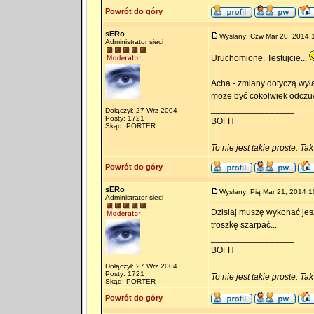
Powrót do góry
sERo
Wysłany: Czw Mar 20, 2014 
Administrator sieci
Uruchomione. Testujcie...
Acha - zmiany dotyczą wyłą
może być cokolwiek odczu
_________________
Dołączył: 27 Wrz 2004
Posty: 1721
BOFH
Skąd: PORTER
To nie jest takie proste. Ta
Powrót do góry
sERo
Wysłany: Pią Mar 21, 2014 1
Administrator sieci
Dzisiaj muszę wykonać jes
troszkę szarpać...
_________________
BOFH
Dołączył: 27 Wrz 2004
Posty: 1721
To nie jest takie proste. Ta
Skąd: PORTER
Powrót do góry