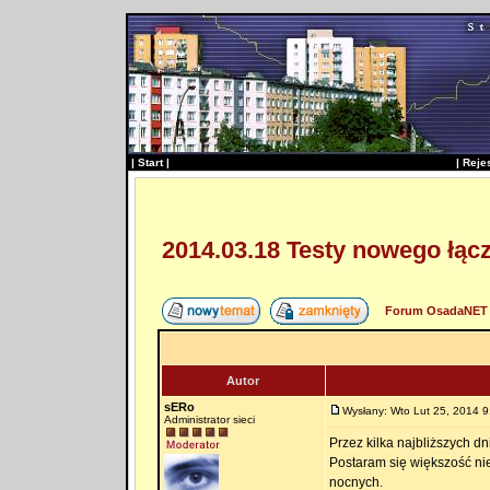
|
Start
|
|
Reje
2014.03.18 Testy nowego łąc
Forum OsadaNET 
Autor
sERo
Wysłany: Wto Lut 25, 2014 9
Administrator sieci
Przez kilka najbliższych d
Postaram się większość n
nocnych.