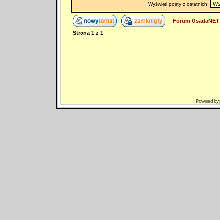
Wyświetl posty z ostatnich:
Forum OsadaNET 
Strona
1
z
1
Powered by